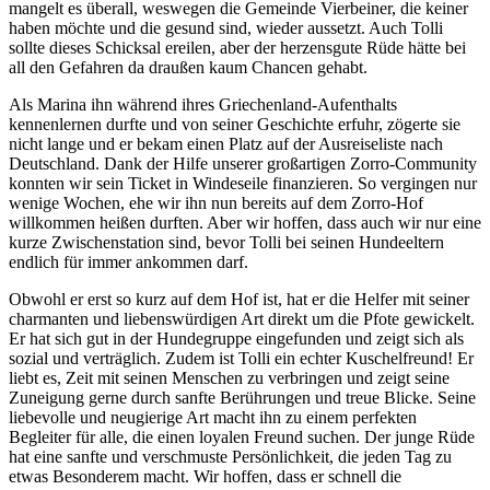
mangelt es überall, weswegen die Gemeinde Vierbeiner, die keiner
haben möchte und die gesund sind, wieder aussetzt. Auch Tolli
sollte dieses Schicksal ereilen, aber der herzensgute Rüde hätte bei
all den Gefahren da draußen kaum Chancen gehabt.
Als Marina ihn während ihres Griechenland-Aufenthalts
kennenlernen durfte und von seiner Geschichte erfuhr, zögerte sie
nicht lange und er bekam einen Platz auf der Ausreiseliste nach
Deutschland. Dank der Hilfe unserer großartigen Zorro-Community
konnten wir sein Ticket in Windeseile finanzieren. So vergingen nur
wenige Wochen, ehe wir ihn nun bereits auf dem Zorro-Hof
willkommen heißen durften. Aber wir hoffen, dass auch wir nur eine
kurze Zwischenstation sind, bevor Tolli bei seinen Hundeeltern
endlich für immer ankommen darf.
Obwohl er erst so kurz auf dem Hof ist, hat er die Helfer mit seiner
charmanten und liebenswürdigen Art direkt um die Pfote gewickelt.
Er hat sich gut in der Hundegruppe eingefunden und zeigt sich als
sozial und verträglich. Zudem ist Tolli ein echter Kuschelfreund! Er
liebt es, Zeit mit seinen Menschen zu verbringen und zeigt seine
Zuneigung gerne durch sanfte Berührungen und treue Blicke. Seine
liebevolle und neugierige Art macht ihn zu einem perfekten
Begleiter für alle, die einen loyalen Freund suchen. Der junge Rüde
hat eine sanfte und verschmuste Persönlichkeit, die jeden Tag zu
etwas Besonderem macht. Wir hoffen, dass er schnell die