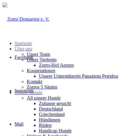
Startseite
Über uns
Unser Team
Facebook
Unser Tierheim
Zorro-Hof Aerzen
Kooperationen
Unsere Unterstützerin Panagiota Petridou
Kontakt
Zorros 5 Säulen
Instagram
Unsere Hunde
All unsere Hunde
Zuhause gesucht
Deutschland
Griechenland
Hündinnen
Mail
Rüden
Handicap Hunde