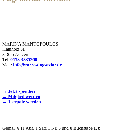
Zorro Dogsavior e. V.
MARINA MANTOPOULOS
Hainholz 5a
31855 Aerzen
Tel:
0173 3835260
Mail:
info@zorro-dogsavior.de
SEIEN SIE AKTIV DABEI!
→ Jetzt spenden
→ Mitglied werden
→ Tierpate werden
WIR SIND EIN TIERSCHUTZVEREIN
Gemäß § 11 Abs. 1 Satz 1 Nr. 5 und 8 Buchstabe a, b