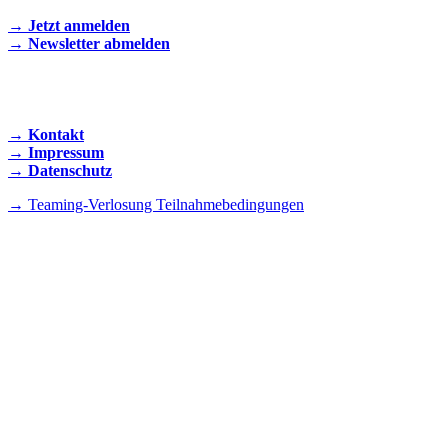
→ Jetzt anmelden
→ Newsletter abmelden
KONTAKT AUFNEHMEN
→ Kontakt
→ Impressum
→ Datenschutz
→ Teaming-Verlosung Teilnahmebedingungen
INSTAGRAM