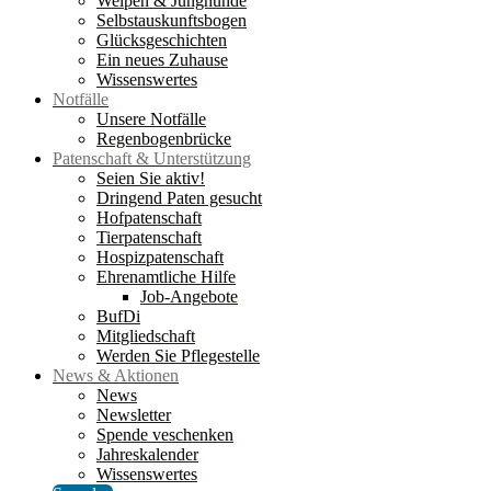
Welpen & Junghunde
Selbstauskunftsbogen
Glücksgeschichten
Ein neues Zuhause
Wissenswertes
Notfälle
Unsere Notfälle
Regenbogenbrücke
Patenschaft & Unterstützung
Seien Sie aktiv!
Dringend Paten gesucht
Hofpatenschaft
Tierpatenschaft
Hospizpatenschaft
Ehrenamtliche Hilfe
Job-Angebote
BufDi
Mitgliedschaft
Werden Sie Pflegestelle
News & Aktionen
News
Newsletter
Spende veschenken
Jahreskalender
Wissenswertes