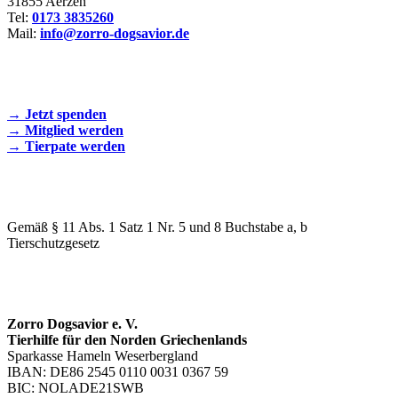
31855 Aerzen
Tel:
0173 3835260
Mail:
info@zorro-dogsavior.de
SEIEN SIE AKTIV DABEI!
→ Jetzt spenden
→ Mitglied werden
→ Tierpate werden
WIR SIND EIN TIERSCHUTZVEREIN
Gemäß § 11 Abs. 1 Satz 1 Nr. 5 und 8 Buchstabe a, b
Tierschutzgesetz
SPENDENKONTO
Zorro Dogsavior e. V.
Tierhilfe für den Norden Griechenlands
Sparkasse Hameln Weserbergland
IBAN: DE86 2545 0110 0031 0367 59
BIC: NOLADE21SWB