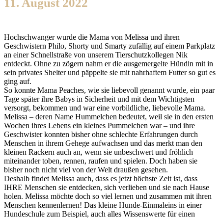
11. August 2022
Hochschwanger wurde die Mama von Melissa und ihren
Geschwistern Philo, Shorty und Smarty zufällig auf einem Parkplatz
an einer Schnellstraße von unserem Tierschutzkollegen Nik
entdeckt. Ohne zu zögern nahm er die ausgemergelte Hündin mit in
sein privates Shelter und päppelte sie mit nahrhaftem Futter so gut es
ging auf.
So konnte Mama Peaches, wie sie liebevoll genannt wurde, ein paar
Tage später ihre Babys in Sicherheit und mit dem Wichtigsten
versorgt, bekommen und war eine vorbildliche, liebevolle Mama.
Melissa – deren Name Hummelchen bedeutet, weil sie in den ersten
Wochen ihres Lebens ein kleines Pummelchen war – und ihre
Geschwister konnten bisher ohne schlechte Erfahrungen durch
Menschen in ihrem Gehege aufwachsen und das merkt man den
kleinen Rackern auch an, wenn sie unbeschwert und fröhlich
miteinander toben, rennen, raufen und spielen. Doch haben sie
bisher noch nicht viel von der Welt draußen gesehen.
Deshalb findet Melissa auch, dass es jetzt höchste Zeit ist, dass
IHRE Menschen sie entdecken, sich verlieben und sie nach Hause
holen. Melissa möchte doch so viel lernen und zusammen mit ihren
Menschen kennenlernen! Das kleine Hunde-Einmaleins in einer
Hundeschule zum Beispiel, auch alles Wissenswerte für einen