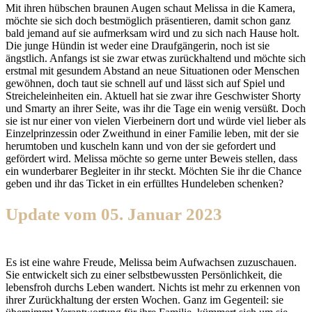
Mit ihren hübschen braunen Augen schaut Melissa in die Kamera,
möchte sie sich doch bestmöglich präsentieren, damit schon ganz
bald jemand auf sie aufmerksam wird und zu sich nach Hause holt.
Die junge Hündin ist weder eine Draufgängerin, noch ist sie
ängstlich. Anfangs ist sie zwar etwas zurückhaltend und möchte sich
erstmal mit gesundem Abstand an neue Situationen oder Menschen
gewöhnen, doch taut sie schnell auf und lässt sich auf Spiel und
Streicheleinheiten ein. Aktuell hat sie zwar ihre Geschwister Shorty
und Smarty an ihrer Seite, was ihr die Tage ein wenig versüßt. Doch
sie ist nur einer von vielen Vierbeinern dort und würde viel lieber als
Einzelprinzessin oder Zweithund in einer Familie leben, mit der sie
herumtoben und kuscheln kann und von der sie gefordert und
gefördert wird. Melissa möchte so gerne unter Beweis stellen, dass
ein wunderbarer Begleiter in ihr steckt. Möchten Sie ihr die Chance
geben und ihr das Ticket in ein erfülltes Hundeleben schenken?
Update vom 05. Januar 2023
Es ist eine wahre Freude, Melissa beim Aufwachsen zuzuschauen.
Sie entwickelt sich zu einer selbstbewussten Persönlichkeit, die
lebensfroh durchs Leben wandert. Nichts ist mehr zu erkennen von
ihrer Zurückhaltung der ersten Wochen. Ganz im Gegenteil: sie