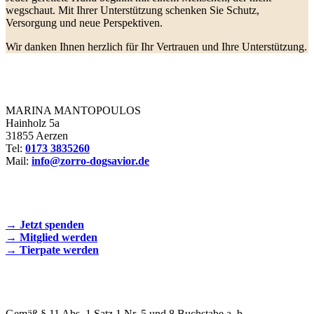
wegschaut. Mit Ihrer Unterstützung schenken Sie Schutz,
Versorgung und neue Perspektiven.
Wir danken Ihnen herzlich für Ihr Vertrauen und Ihre Unterstützung.
Zorro Dogsavior e. V.
MARINA MANTOPOULOS
Hainholz 5a
31855 Aerzen
Tel:
0173 3835260
Mail:
info@zorro-dogsavior.de
SEIEN SIE AKTIV DABEI!
→ Jetzt spenden
→ Mitglied werden
→ Tierpate werden
WIR SIND EIN TIERSCHUTZVEREIN
Gemäß § 11 Abs. 1 Satz 1 Nr. 5 und 8 Buchstabe a, b