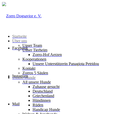
Startseite
Über uns
Unser Team
Facebook
Unser Tierheim
Zorro-Hof Aerzen
Kooperationen
Unsere Unterstützerin Panagiota Petridou
Kontakt
Zorros 5 Säulen
Instagram
Unsere Hunde
All unsere Hunde
Zuhause gesucht
Deutschland
Griechenland
Hündinnen
Mail
Rüden
Handicap Hunde