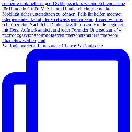
🐾 Ronja wartet auf ihre zweite Chance 🐾 Ronjas Ge