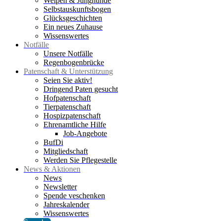
Welpen & Junghunde
Selbstauskunftsbogen
Glücksgeschichten
Ein neues Zuhause
Wissenswertes
Notfälle
Unsere Notfälle
Regenbogenbrücke
Patenschaft & Unterstützung
Seien Sie aktiv!
Dringend Paten gesucht
Hofpatenschaft
Tierpatenschaft
Hospizpatenschaft
Ehrenamtliche Hilfe
Job-Angebote
BufDi
Mitgliedschaft
Werden Sie Pflegestelle
News & Aktionen
News
Newsletter
Spende veschenken
Jahreskalender
Wissenswertes