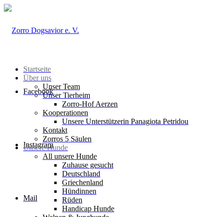
Startseite
Über uns
Unser Team
Facebook
Unser Tierheim
Zorro-Hof Aerzen
Kooperationen
Unsere Unterstützerin Panagiota Petridou
Kontakt
Zorros 5 Säulen
Instagram
Unsere Hunde
All unsere Hunde
Zuhause gesucht
Deutschland
Griechenland
Hündinnen
Mail
Rüden
Handicap Hunde