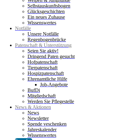
Welpen & Junghunde
Selbstauskunftsbogen
Glücksgeschichten
Ein neues Zuhause
Wissenswertes
Notfälle
Unsere Notfälle
Regenbogenbrücke
Patenschaft & Unterstützung
Seien Sie aktiv!
Dringend Paten gesucht
Hofpatenschaft
Tierpatenschaft
Hospizpatenschaft
Ehrenamtliche Hilfe
Job-Angebote
BufDi
Mitgliedschaft
Werden Sie Pflegestelle
News & Aktionen
News
Newsletter
Spende veschenken
Jahreskalender
Wissenswertes