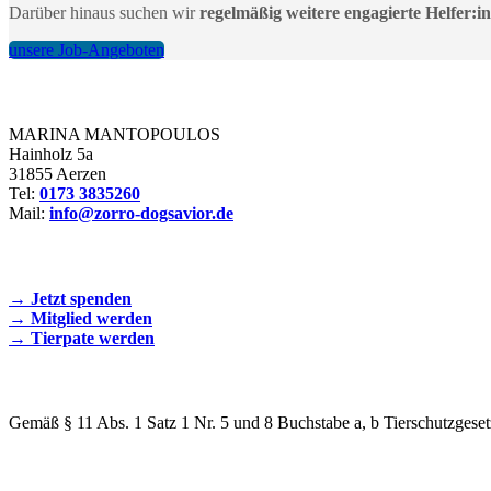
Darüber hinaus suchen wir
regelmäßig weitere engagierte Helfer:i
unsere Job-Angeboten
Zorro Dogsavior e. V.
MARINA MANTOPOULOS
Hainholz 5a
31855 Aerzen
Tel:
0173 3835260
Mail:
info@zorro-dogsavior.de
SEIEN SIE AKTIV DABEI!
→ Jetzt spenden
→ Mitglied werden
→ Tierpate werden
WIR SIND EIN TIERSCHUTZVEREIN
Gemäß § 11 Abs. 1 Satz 1 Nr. 5 und 8 Buchstabe a, b Tierschutzgeset
SPENDENKONTO