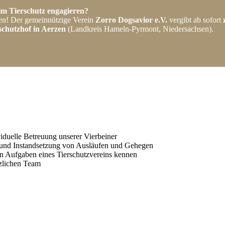
 im Tierschutz engagieren?
en! Der gemeinnützige Verein
Zorro Dogsavior e.V.
vergibt ab sofort
chutzhof in Aerzen
(Landkreis Hameln-Pyrmont, Niedersachsen).
iduelle Betreuung unserer Vierbeiner
g und Instandsetzung von Ausläufen und Gehegen
gen Aufgaben eines Tierschutzvereins kennen
rzlichen Team