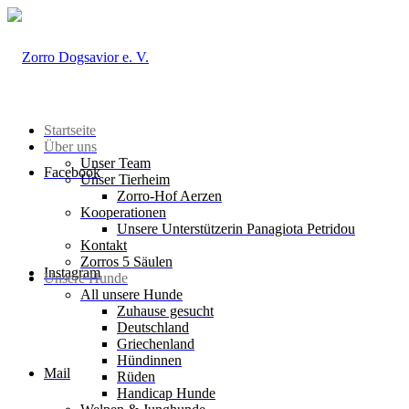
Startseite
Über uns
Unser Team
Facebook
Unser Tierheim
Zorro-Hof Aerzen
Kooperationen
Unsere Unterstützerin Panagiota Petridou
Kontakt
Zorros 5 Säulen
Instagram
Unsere Hunde
All unsere Hunde
Zuhause gesucht
Deutschland
Griechenland
Hündinnen
Mail
Rüden
Handicap Hunde