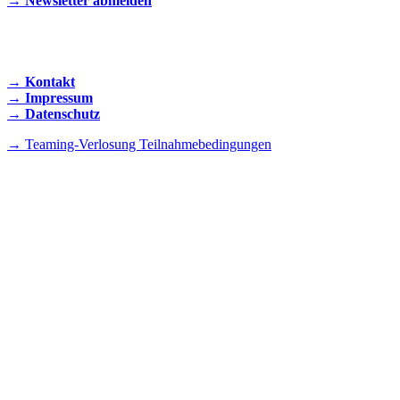
→ Newsletter abmelden
KONTAKT AUFNEHMEN
→ Kontakt
→ Impressum
→ Datenschutz
→ Teaming-Verlosung Teilnahmebedingungen
INSTAGRAM