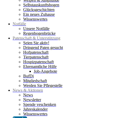
Welpen & Junghunde
Selbstauskunftsbogen
Glücksgeschichten
Ein neues Zuhause
Wissenswertes
Notfälle
Unsere Notfälle
Regenbogenbrücke
Patenschaft & Unterstützung
Seien Sie aktiv!
Dringend Paten gesucht
Hofpatenschaft
Tierpatenschaft
Hospizpatenschaft
Ehrenamtliche Hilfe
Job-Angebote
BufDi
Mitgliedschaft
Werden Sie Pflegestelle
News & Aktionen
News
Newsletter
Spende veschenken
Jahreskalender
Wissenswertes