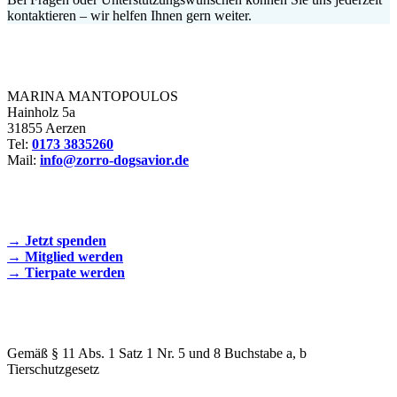
kontaktieren – wir helfen Ihnen gern weiter.
Zorro Dogsavior e. V.
MARINA MANTOPOULOS
Hainholz 5a
31855 Aerzen
Tel:
0173 3835260
Mail:
info@zorro-dogsavior.de
SEIEN SIE AKTIV DABEI!
→ Jetzt spenden
→ Mitglied werden
→ Tierpate werden
WIR SIND EIN TIERSCHUTZVEREIN
Gemäß § 11 Abs. 1 Satz 1 Nr. 5 und 8 Buchstabe a, b
Tierschutzgesetz