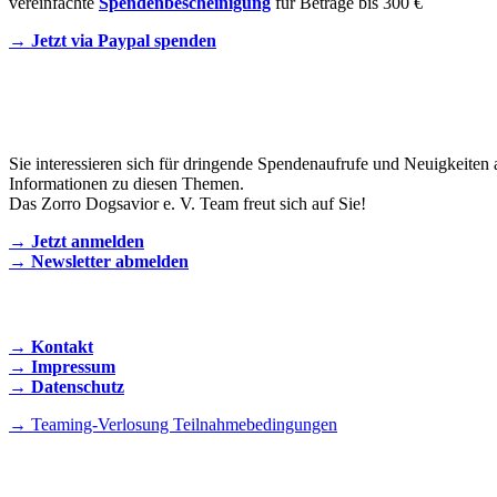
vereinfachte
Spendenbescheinigung
für Beträge bis 300 €
→ Jetzt via Paypal spenden
Newsletter
Sie interessieren sich für dringende Spendenaufrufe und Neuigkeiten 
Informationen zu diesen Themen.
Das Zorro Dogsavior e. V. Team freut sich auf Sie!
→ Jetzt anmelden
→ Newsletter abmelden
KONTAKT AUFNEHMEN
→ Kontakt
→ Impressum
→ Datenschutz
→ Teaming-Verlosung Teilnahmebedingungen
INSTAGRAM