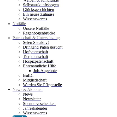
Welpen & Junghunde
Selbstauskunftsbogen
Glücksgeschichten
Ein neues Zuhause
Wissenswertes
Notfälle
Unsere Notfälle
Regenbogenbrücke
Patenschaft & Unterstützung
Seien Sie aktiv!
Dringend Paten gesucht
Hofpatenschaft
Tierpatenschaft
Hospizpatenschaft
Ehrenamtliche Hilfe
Job-Angebote
BufDi
Mitgliedschaft
Werden Sie Pflegestelle
News & Aktionen
News
Newsletter
Spende veschenken
Jahreskalender
Wissenswertes