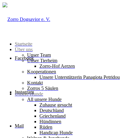
Startseite
Über uns
Unser Team
Facebook
Unser Tierheim
Zorro-Hof Aerzen
Kooperationen
Unsere Unterstützerin Panagiota Petridou
Kontakt
Zorros 5 Säulen
Instagram
Unsere Hunde
All unsere Hunde
Zuhause gesucht
Deutschland
Griechenland
Hündinnen
Mail
Rüden
Handicap Hunde