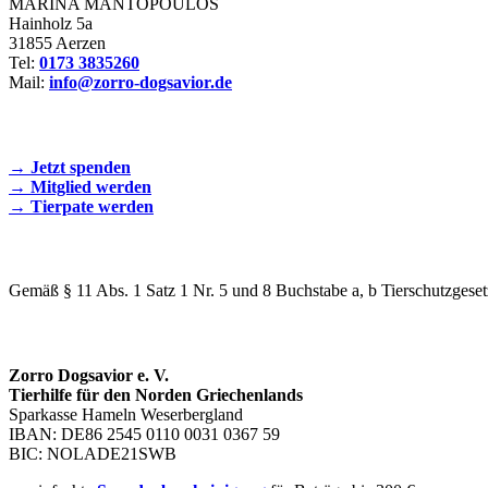
MARINA MANTOPOULOS
Hainholz 5a
31855 Aerzen
Tel:
0173 3835260
Mail:
info@zorro-dogsavior.de
SEIEN SIE AKTIV DABEI!
→ Jetzt spenden
→ Mitglied werden
→ Tierpate werden
WIR SIND EIN TIERSCHUTZVEREIN
Gemäß § 11 Abs. 1 Satz 1 Nr. 5 und 8 Buchstabe a, b Tierschutzgeset
SPENDENKONTO
Zorro Dogsavior e. V.
Tierhilfe für den Norden Griechenlands
Sparkasse Hameln Weserbergland
IBAN: DE86 2545 0110 0031 0367 59
BIC: NOLADE21SWB