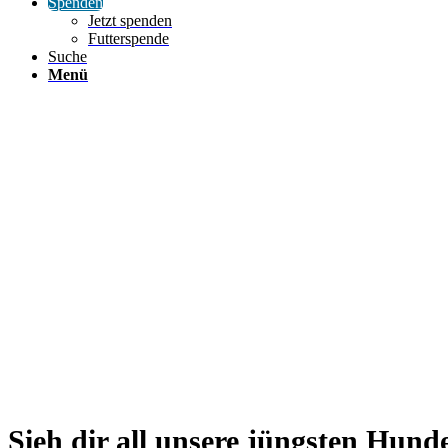
Spenden
Jetzt spenden
Futterspende
Suche
Menü
Sieh dir all unsere jüngsten Hund