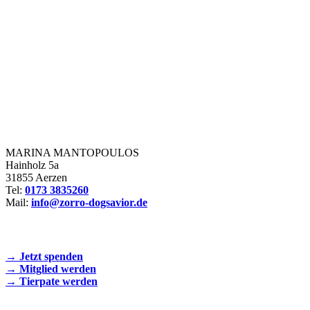
Zorro Dogsavior e. V.
MARINA MANTOPOULOS
Hainholz 5a
31855 Aerzen
Tel:
0173 3835260
Mail:
info@zorro-dogsavior.de
SEIEN SIE AKTIV DABEI!
→ Jetzt spenden
→ Mitglied werden
→ Tierpate werden
WIR SIND EIN TIERSCHUTZVEREIN