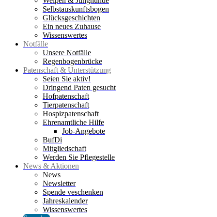
Welpen & Junghunde
Selbstauskunftsbogen
Glücksgeschichten
Ein neues Zuhause
Wissenswertes
Notfälle
Unsere Notfälle
Regenbogenbrücke
Patenschaft & Unterstützung
Seien Sie aktiv!
Dringend Paten gesucht
Hofpatenschaft
Tierpatenschaft
Hospizpatenschaft
Ehrenamtliche Hilfe
Job-Angebote
BufDi
Mitgliedschaft
Werden Sie Pflegestelle
News & Aktionen
News
Newsletter
Spende veschenken
Jahreskalender
Wissenswertes