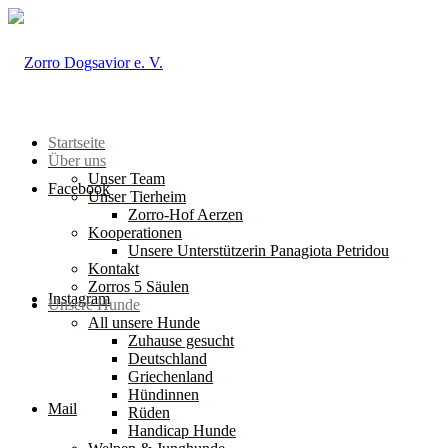
Startseite
Über uns
Unser Team
Facebook
Unser Tierheim
Zorro-Hof Aerzen
Kooperationen
Unsere Unterstützerin Panagiota Petridou
Kontakt
Zorros 5 Säulen
Instagram
Unsere Hunde
All unsere Hunde
Zuhause gesucht
Deutschland
Griechenland
Hündinnen
Mail
Rüden
Handicap Hunde