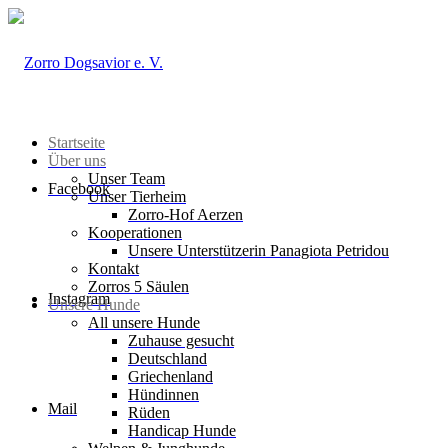
Startseite
Über uns
Unser Team
Facebook
Unser Tierheim
Zorro-Hof Aerzen
Kooperationen
Unsere Unterstützerin Panagiota Petridou
Kontakt
Zorros 5 Säulen
Instagram
Unsere Hunde
All unsere Hunde
Zuhause gesucht
Deutschland
Griechenland
Hündinnen
Mail
Rüden
Handicap Hunde