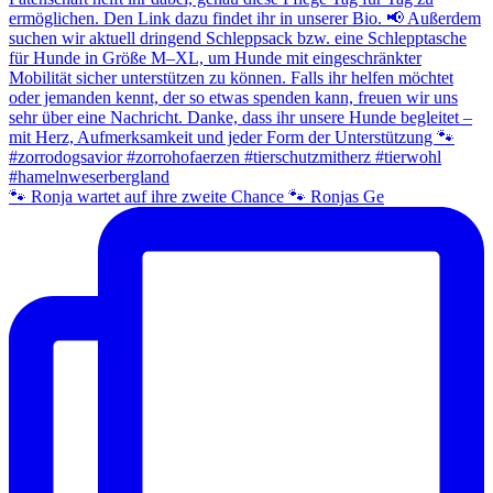
🐾 Ronja wartet auf ihre zweite Chance 🐾 Ronjas Ge