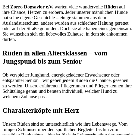
Bei
Zorro Dogsavior e.V.
warten viele wundervolle
Rüden
auf
ihre Chance, Herzen zu erobern. Jeder unserer männlichen Hunde
hat seine eigene Geschichte – einige stammen aus dem
Auslandstierschutz, andere wurden aus schlechter Haltung gerettet
oder auf der Straße gefunden. Doch sie alle haben eines gemeinsam:
Sie wünschen sich ein liebevolles Zuhause, in dem sie ankommen
dürfen.
Rüden in allen Altersklassen – vom
Jungspund bis zum Senior
Ob verspielter Junghund, energiegeladener Erwachsener oder
entspannter Senior – wir geben jedem Rüden die Chance, gesehen
zu werden. Unsere erfahrenen Pflegerinnen und Pfleger kennen ihre
Schützlinge genau und beraten individuell, welcher Hund zu
welchem Zuhause passt.
Charakterköpfe mit Herz
Unsere Rüden sind so unterschiedlich wie ihre Lebenswege. Vom
ruhigen Schmuser über den sportlichen Begleiter bis hin zum
sensiblen Beobachter – hier ist für jede Lebenssituation der passende