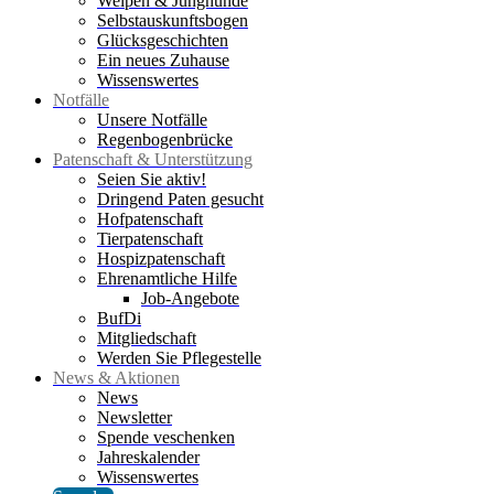
Welpen & Junghunde
Selbstauskunftsbogen
Glücksgeschichten
Ein neues Zuhause
Wissenswertes
Notfälle
Unsere Notfälle
Regenbogenbrücke
Patenschaft & Unterstützung
Seien Sie aktiv!
Dringend Paten gesucht
Hofpatenschaft
Tierpatenschaft
Hospizpatenschaft
Ehrenamtliche Hilfe
Job-Angebote
BufDi
Mitgliedschaft
Werden Sie Pflegestelle
News & Aktionen
News
Newsletter
Spende veschenken
Jahreskalender
Wissenswertes