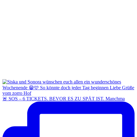
🚨 SOS – 6 TICKETS. BEVOR ES ZU SPÄT IST. Manchma