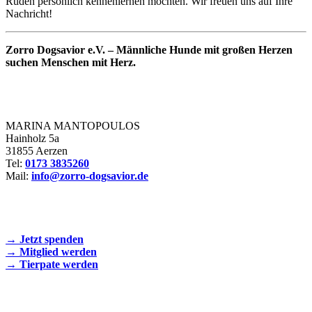
Rüden persönlich kennenlernen möchten. Wir freuen uns auf Ihre
Nachricht!
Zorro Dogsavior e.V. – Männliche Hunde mit großen Herzen
suchen Menschen mit Herz.
Zorro Dogsavior e. V.
MARINA MANTOPOULOS
Hainholz 5a
31855 Aerzen
Tel:
0173 3835260
Mail:
info@zorro-dogsavior.de
SEIEN SIE AKTIV DABEI!
→ Jetzt spenden
→ Mitglied werden
→ Tierpate werden
WIR SIND EIN TIERSCHUTZVEREIN