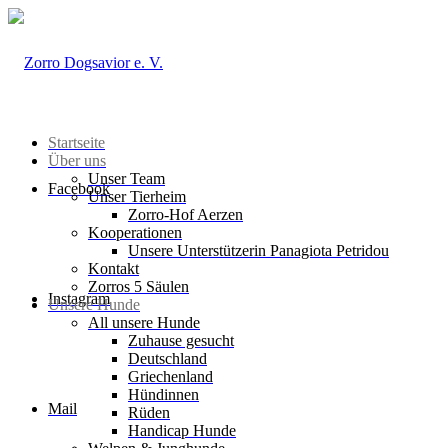
Startseite
Über uns
Unser Team
Facebook
Unser Tierheim
Zorro-Hof Aerzen
Kooperationen
Unsere Unterstützerin Panagiota Petridou
Kontakt
Zorros 5 Säulen
Instagram
Unsere Hunde
All unsere Hunde
Zuhause gesucht
Deutschland
Griechenland
Hündinnen
Mail
Rüden
Handicap Hunde