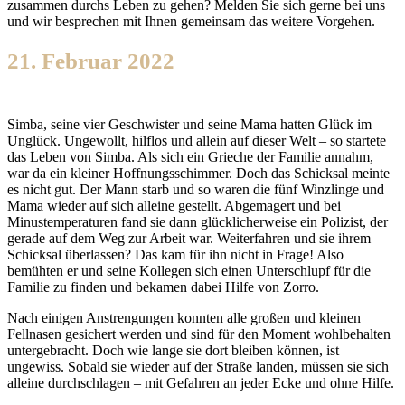
zusammen durchs Leben zu gehen? Melden Sie sich gerne bei uns
und wir besprechen mit Ihnen gemeinsam das weitere Vorgehen.
21. Februar 2022
Simba, seine vier Geschwister und seine Mama hatten Glück im
Unglück. Ungewollt, hilflos und allein auf dieser Welt – so startete
das Leben von Simba. Als sich ein Grieche der Familie annahm,
war da ein kleiner Hoffnungsschimmer. Doch das Schicksal meinte
es nicht gut. Der Mann starb und so waren die fünf Winzlinge und
Mama wieder auf sich alleine gestellt. Abgemagert und bei
Minustemperaturen fand sie dann glücklicherweise ein Polizist, der
gerade auf dem Weg zur Arbeit war. Weiterfahren und sie ihrem
Schicksal überlassen? Das kam für ihn nicht in Frage! Also
bemühten er und seine Kollegen sich einen Unterschlupf für die
Familie zu finden und bekamen dabei Hilfe von Zorro.
Nach einigen Anstrengungen konnten alle großen und kleinen
Fellnasen gesichert werden und sind für den Moment wohlbehalten
untergebracht. Doch wie lange sie dort bleiben können, ist
ungewiss. Sobald sie wieder auf der Straße landen, müssen sie sich
alleine durchschlagen – mit Gefahren an jeder Ecke und ohne Hilfe.