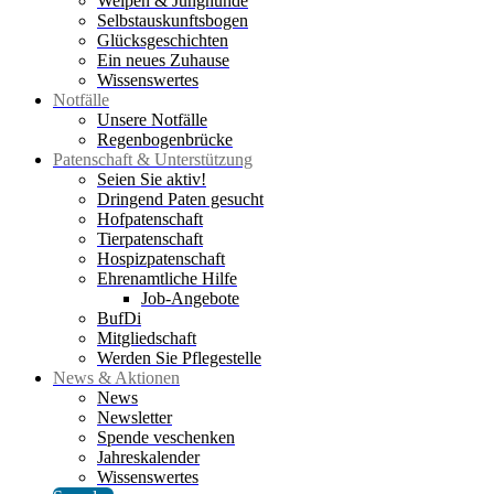
Welpen & Junghunde
Selbstauskunftsbogen
Glücksgeschichten
Ein neues Zuhause
Wissenswertes
Notfälle
Unsere Notfälle
Regenbogenbrücke
Patenschaft & Unterstützung
Seien Sie aktiv!
Dringend Paten gesucht
Hofpatenschaft
Tierpatenschaft
Hospizpatenschaft
Ehrenamtliche Hilfe
Job-Angebote
BufDi
Mitgliedschaft
Werden Sie Pflegestelle
News & Aktionen
News
Newsletter
Spende veschenken
Jahreskalender
Wissenswertes