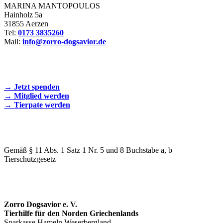
MARINA MANTOPOULOS
Hainholz 5a
31855 Aerzen
Tel:
0173 3835260
Mail:
info@zorro-dogsavior.de
SEIEN SIE AKTIV DABEI!
→ Jetzt spenden
→ Mitglied werden
→ Tierpate werden
WIR SIND EIN TIERSCHUTZVEREIN
Gemäß § 11 Abs. 1 Satz 1 Nr. 5 und 8 Buchstabe a, b
Tierschutzgesetz
SPENDENKONTO
Zorro Dogsavior e. V.
Tierhilfe für den Norden Griechenlands
Sparkasse Hameln Weserbergland