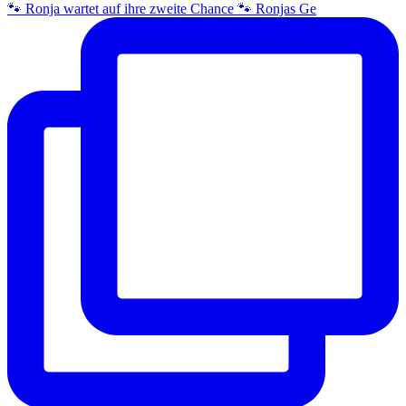
🐾 Ronja wartet auf ihre zweite Chance 🐾 Ronjas Ge