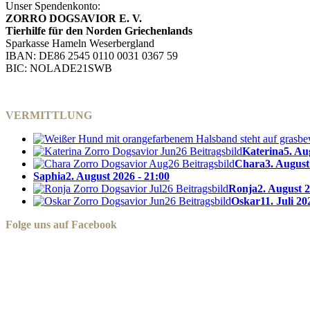
Unser Spendenkonto:
ZORRO DOGSAVIOR E. V.
Tierhilfe für den Norden Griechenlands
Sparkasse Hameln Weserbergland
IBAN: DE86 2545 0110 0031 0367 59
BIC: NOLADE21SWB
VERMITTLUNG
Katerina
5. Au
Chara
3. August
Saphia
2. August 2026 - 21:00
Ronja
2. August 2
Oskar
11. Juli 20
Folge uns auf Facebook
Zorro Dogsavior e. V.