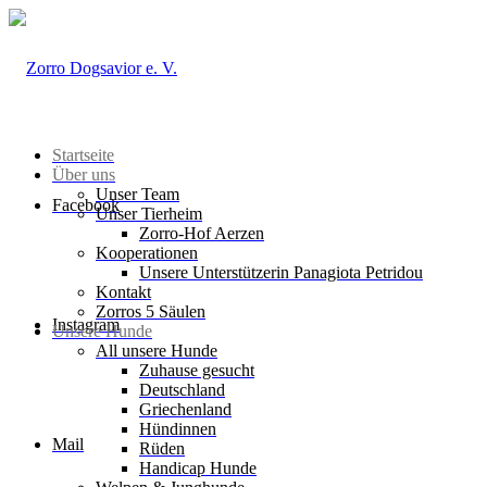
Startseite
Über uns
Unser Team
Facebook
Unser Tierheim
Zorro-Hof Aerzen
Kooperationen
Unsere Unterstützerin Panagiota Petridou
Kontakt
Zorros 5 Säulen
Instagram
Unsere Hunde
All unsere Hunde
Zuhause gesucht
Deutschland
Griechenland
Hündinnen
Mail
Rüden
Handicap Hunde