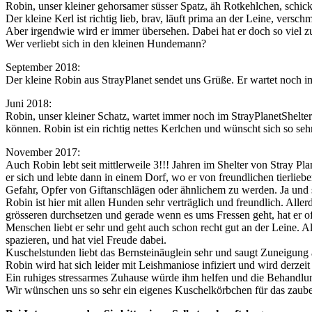
Robin, unser kleiner gehorsamer süsser Spatz, äh Rotkehlchen, schick
Der kleine Kerl ist richtig lieb, brav, läuft prima an der Leine, vers
Aber irgendwie wird er immer übersehen. Dabei hat er doch so viel z
Wer verliebt sich in den kleinen Hundemann?
September 2018:
Der kleine Robin aus StrayPlanet sendet uns Grüße. Er wartet noch 
Juni 2018:
Robin, unser kleiner Schatz, wartet immer noch im StrayPlanetShelter.
können. Robin ist ein richtig nettes Kerlchen und wünscht sich so se
November 2017:
Auch Robin lebt seit mittlerweile 3!!! Jahren im Shelter von Stray Pl
er sich und lebte dann in einem Dorf, wo er von freundlichen tierlieb
Gefahr, Opfer von Giftanschlägen oder ähnlichem zu werden. Ja und s
Robin ist hier mit allen Hunden sehr verträglich und freundlich. Alle
grösseren durchsetzen und gerade wenn es ums Fressen geht, hat er oft
Menschen liebt er sehr und geht auch schon recht gut an der Leine. Al
spazieren, und hat viel Freude dabei.
Kuschelstunden liebt das Bernsteinäuglein sehr und saugt Zuneigun
Robin wird hat sich leider mit Leishmaniose infiziert und wird derzei
Ein ruhiges stressarmes Zuhause würde ihm helfen und die Behandlun
Wir wünschen uns so sehr ein eigenes Kuschelkörbchen für das zaub