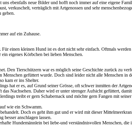
t uns ebenfalls neue Bilder und hofft noch immer auf eine eigene Famil
chmust, verkuschelt, verträglich mit Artgenossen und sehr menschenbezog
u geben.
immer auf ein Zuhause.
 Für einen kleinen Hund ist es dort nicht sehr einfach. Oftmals werden 
hr ein eigenes Körbchen bei lieben Menschen.
anet. Den Tierschützern war es möglich seine Geschichte zurück zu verf
en Menschen gefüttert wurde. Doch sind leider nicht alle Menschen in d
o kam er ins Shelter.
rdings hat er es, auf Grund seiner Grösse, oft schwer inmitten der Artg
 das Nachsehen. Daher wird er unter strenger Aufsicht gefüttert, damit 
lerdings treibt er gern Schabernack und möchte gern Fangen mit seiner Be
g auf wie ein Schwamm.
t behandelt. Doch es geht ihm gut und er wird mit dieser Mittelmeerkra
g besser anschlagen lassen.
erhafte Hundemännlein bei liebe-und verständnisvollen Menschen, die