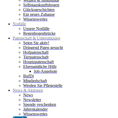
Welpen & Junghunde
Selbstauskunftsbogen
Glücksgeschichten
Ein neues Zuhause
Wissenswertes
Notfälle
Unsere Notfälle
Regenbogenbrücke
Patenschaft & Unterstützung
Seien Sie aktiv!
Dringend Paten gesucht
Hofpatenschaft
Tierpatenschaft
Hospizpatenschaft
Ehrenamtliche Hilfe
Job-Angebote
BufDi
Mitgliedschaft
Werden Sie Pflegestelle
News & Aktionen
News
Newsletter
Spende veschenken
Jahreskalender
Wissenswertes