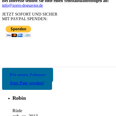
Bei Interesse senden Sie bitte einen Selbstauskunftsbogen an:
info@zorro-dogsavior.de
JETZT SOFORT UND SICHER
MIT PAYPAL SPENDEN:
Ein neues Zuhause
Jetzt Pate werden!
Robin
Rüde
geb. ca. 2013