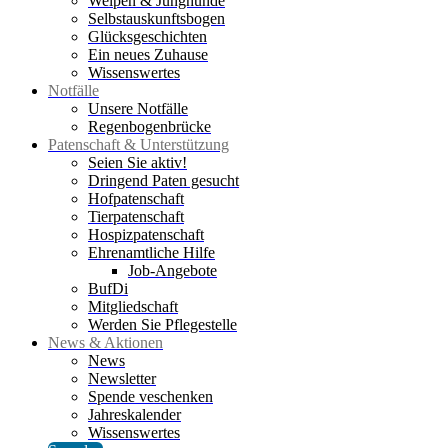
Welpen & Junghunde
Selbstauskunftsbogen
Glücksgeschichten
Ein neues Zuhause
Wissenswertes
Notfälle
Unsere Notfälle
Regenbogenbrücke
Patenschaft & Unterstützung
Seien Sie aktiv!
Dringend Paten gesucht
Hofpatenschaft
Tierpatenschaft
Hospizpatenschaft
Ehrenamtliche Hilfe
Job-Angebote
BufDi
Mitgliedschaft
Werden Sie Pflegestelle
News & Aktionen
News
Newsletter
Spende veschenken
Jahreskalender
Wissenswertes