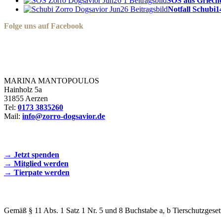
SOS aus Griech
Notfall Schubi
1
Folge uns auf Facebook
Zorro Dogsavior e. V.
MARINA MANTOPOULOS
Hainholz 5a
31855 Aerzen
Tel:
0173 3835260
Mail:
info@zorro-dogsavior.de
SEIEN SIE AKTIV DABEI!
→ Jetzt spenden
→ Mitglied werden
→ Tierpate werden
WIR SIND EIN TIERSCHUTZVEREIN
Gemäß § 11 Abs. 1 Satz 1 Nr. 5 und 8 Buchstabe a, b Tierschutzgeset