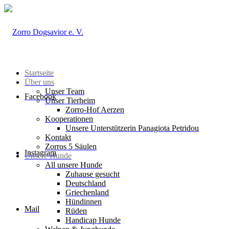
Startseite
Über uns
Unser Team
Facebook
Unser Tierheim
Zorro-Hof Aerzen
Kooperationen
Unsere Unterstützerin Panagiota Petridou
Kontakt
Zorros 5 Säulen
Instagram
Unsere Hunde
All unsere Hunde
Zuhause gesucht
Deutschland
Griechenland
Hündinnen
Mail
Rüden
Handicap Hunde