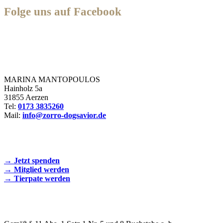
Folge uns auf Facebook
Zorro Dogsavior e. V.
MARINA MANTOPOULOS
Hainholz 5a
31855 Aerzen
Tel:
0173 3835260
Mail:
info@zorro-dogsavior.de
SEIEN SIE AKTIV DABEI!
→ Jetzt spenden
→ Mitglied werden
→ Tierpate werden
WIR SIND EIN TIERSCHUTZVEREIN