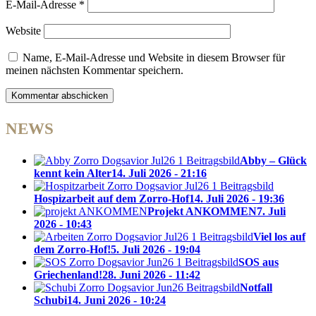
E-Mail-Adresse
*
Website
Name, E-Mail-Adresse und Website in diesem Browser für
meinen nächsten Kommentar speichern.
NEWS
Abby – Glück
kennt kein Alter
14. Juli 2026 - 21:16
Hospizarbeit auf dem Zorro-Hof
14. Juli 2026 - 19:36
Projekt ANKOMMEN
7. Juli
2026 - 10:43
Viel los auf
dem Zorro-Hof!
5. Juli 2026 - 19:04
SOS aus
Griechenland!
28. Juni 2026 - 11:42
Notfall
Schubi
14. Juni 2026 - 10:24