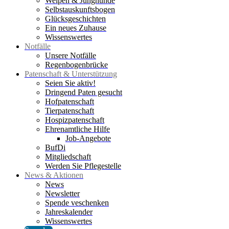
Welpen & Junghunde
Selbstauskunftsbogen
Glücksgeschichten
Ein neues Zuhause
Wissenswertes
Notfälle
Unsere Notfälle
Regenbogenbrücke
Patenschaft & Unterstützung
Seien Sie aktiv!
Dringend Paten gesucht
Hofpatenschaft
Tierpatenschaft
Hospizpatenschaft
Ehrenamtliche Hilfe
Job-Angebote
BufDi
Mitgliedschaft
Werden Sie Pflegestelle
News & Aktionen
News
Newsletter
Spende veschenken
Jahreskalender
Wissenswertes