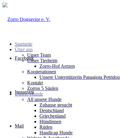
Startseite
Über uns
Unser Team
Facebook
Unser Tierheim
Zorro-Hof Aerzen
Kooperationen
Unsere Unterstützerin Panagiota Petridou
Kontakt
Zorros 5 Säulen
Instagram
Unsere Hunde
All unsere Hunde
Zuhause gesucht
Deutschland
Griechenland
Hündinnen
Mail
Rüden
Handicap Hunde