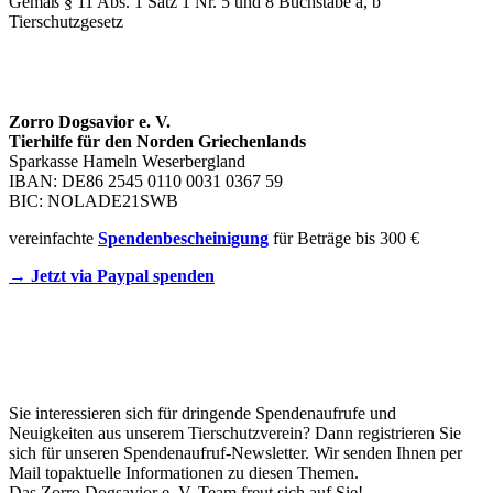
Gemäß § 11 Abs. 1 Satz 1 Nr. 5 und 8 Buchstabe a, b
Tierschutzgesetz
SPENDENKONTO
Zorro Dogsavior e. V.
Tierhilfe für den Norden Griechenlands
Sparkasse Hameln Weserbergland
IBAN: DE86 2545 0110 0031 0367 59
BIC: NOLADE21SWB
vereinfachte
Spendenbescheinigung
für Beträge bis 300 €
→ Jetzt via Paypal spenden
Newsletter
Sie interessieren sich für dringende Spendenaufrufe und
Neuigkeiten aus unserem Tierschutzverein? Dann registrieren Sie
sich für unseren Spendenaufruf-Newsletter. Wir senden Ihnen per
Mail topaktuelle Informationen zu diesen Themen.
Das Zorro Dogsavior e. V. Team freut sich auf Sie!