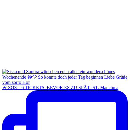
🚨 SOS – 6 TICKETS. BEVOR ES ZU SPÄT IST. Manchma