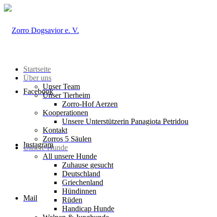
Startseite
Über uns
Unser Team
Facebook
Unser Tierheim
Zorro-Hof Aerzen
Kooperationen
Unsere Unterstützerin Panagiota Petridou
Kontakt
Zorros 5 Säulen
Instagram
Unsere Hunde
All unsere Hunde
Zuhause gesucht
Deutschland
Griechenland
Hündinnen
Mail
Rüden
Handicap Hunde