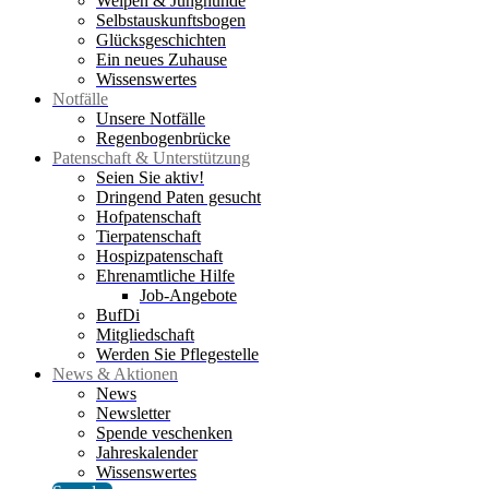
Welpen & Junghunde
Selbstauskunftsbogen
Glücksgeschichten
Ein neues Zuhause
Wissenswertes
Notfälle
Unsere Notfälle
Regenbogenbrücke
Patenschaft & Unterstützung
Seien Sie aktiv!
Dringend Paten gesucht
Hofpatenschaft
Tierpatenschaft
Hospizpatenschaft
Ehrenamtliche Hilfe
Job-Angebote
BufDi
Mitgliedschaft
Werden Sie Pflegestelle
News & Aktionen
News
Newsletter
Spende veschenken
Jahreskalender
Wissenswertes