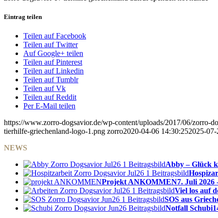
Eintrag teilen
Teilen auf Facebook
Teilen auf Twitter
Auf Google+ teilen
Teilen auf Pinterest
Teilen auf Linkedin
Teilen auf Tumblr
Teilen auf Vk
Teilen auf Reddit
Per E-Mail teilen
https://www.zorro-dogsavior.de/wp-content/uploads/2017/06/zorro-dog
tierhilfe-griechenland-logo-1.png
zorro
2020-04-06 14:30:25
2025-07-
NEWS
Abby – Glück k
Hospizar
Projekt ANKOMMEN
7. Juli 2026 
Viel los auf
SOS aus Griech
Notfall Schubi
1