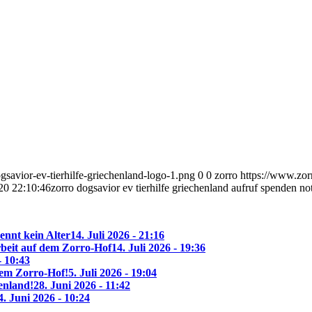
savior-ev-tierhilfe-griechenland-logo-1.png
0
0
zorro
https://www.zor
20 22:10:46
zorro dogsavior ev tierhilfe griechenland aufruf spenden n
ennt kein Alter
14. Juli 2026 - 21:16
beit auf dem Zorro-Hof
14. Juli 2026 - 19:36
- 10:43
 dem Zorro-Hof!
5. Juli 2026 - 19:04
enland!
28. Juni 2026 - 11:42
4. Juni 2026 - 10:24