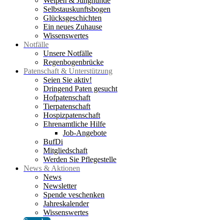
Welpen & Junghunde
Selbstauskunftsbogen
Glücksgeschichten
Ein neues Zuhause
Wissenswertes
Notfälle
Unsere Notfälle
Regenbogenbrücke
Patenschaft & Unterstützung
Seien Sie aktiv!
Dringend Paten gesucht
Hofpatenschaft
Tierpatenschaft
Hospizpatenschaft
Ehrenamtliche Hilfe
Job-Angebote
BufDi
Mitgliedschaft
Werden Sie Pflegestelle
News & Aktionen
News
Newsletter
Spende veschenken
Jahreskalender
Wissenswertes