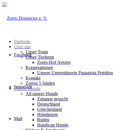
Startseite
Über uns
Unser Team
Facebook
Unser Tierheim
Zorro-Hof Aerzen
Kooperationen
Unsere Unterstützerin Panagiota Petridou
Kontakt
Zorros 5 Säulen
Instagram
Unsere Hunde
All unsere Hunde
Zuhause gesucht
Deutschland
Griechenland
Hündinnen
Mail
Rüden
Handicap Hunde