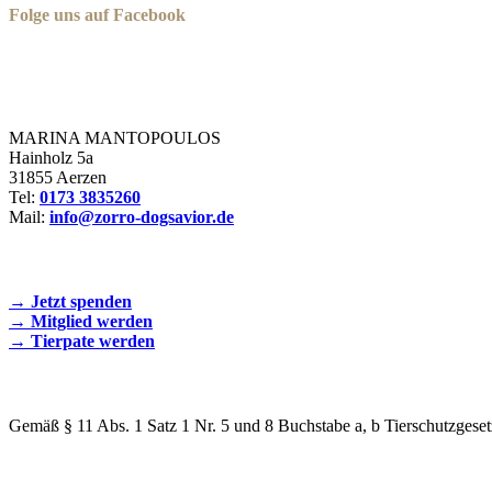
Folge uns auf Facebook
Zorro Dogsavior e. V.
MARINA MANTOPOULOS
Hainholz 5a
31855 Aerzen
Tel:
0173 3835260
Mail:
info@zorro-dogsavior.de
SEIEN SIE AKTIV DABEI!
→ Jetzt spenden
→ Mitglied werden
→ Tierpate werden
WIR SIND EIN TIERSCHUTZVEREIN
Gemäß § 11 Abs. 1 Satz 1 Nr. 5 und 8 Buchstabe a, b Tierschutzgeset
SPENDENKONTO