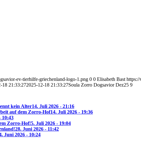
savior-ev-tierhilfe-griechenland-logo-1.png
0
0
Elisabeth Bast
https:
-18 21:33:27
2025-12-18 21:33:27
Soula Zorro Dogsavior Dez25 9
ennt kein Alter
14. Juli 2026 - 21:16
beit auf dem Zorro-Hof
14. Juli 2026 - 19:36
- 10:43
 dem Zorro-Hof!
5. Juli 2026 - 19:04
enland!
28. Juni 2026 - 11:42
4. Juni 2026 - 10:24