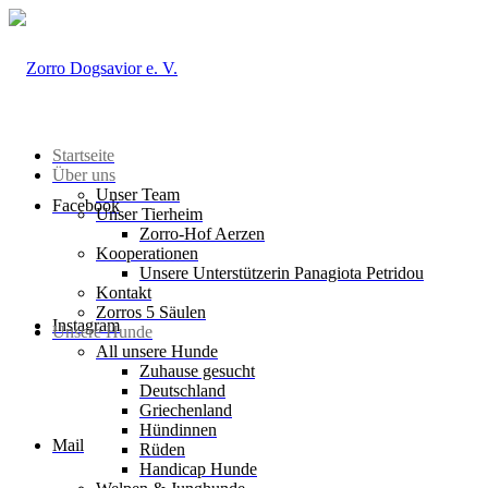
Startseite
Über uns
Unser Team
Facebook
Unser Tierheim
Zorro-Hof Aerzen
Kooperationen
Unsere Unterstützerin Panagiota Petridou
Kontakt
Zorros 5 Säulen
Instagram
Unsere Hunde
All unsere Hunde
Zuhause gesucht
Deutschland
Griechenland
Hündinnen
Mail
Rüden
Handicap Hunde