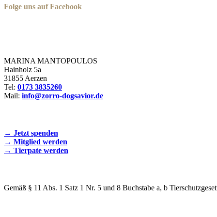
Folge uns auf Facebook
Zorro Dogsavior e. V.
MARINA MANTOPOULOS
Hainholz 5a
31855 Aerzen
Tel:
0173 3835260
Mail:
info@zorro-dogsavior.de
SEIEN SIE AKTIV DABEI!
→ Jetzt spenden
→ Mitglied werden
→ Tierpate werden
WIR SIND EIN TIERSCHUTZVEREIN
Gemäß § 11 Abs. 1 Satz 1 Nr. 5 und 8 Buchstabe a, b Tierschutzgeset
SPENDENKONTO