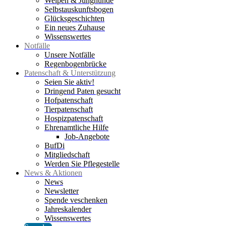
Welpen & Junghunde
Selbstauskunftsbogen
Glücksgeschichten
Ein neues Zuhause
Wissenswertes
Notfälle
Unsere Notfälle
Regenbogenbrücke
Patenschaft & Unterstützung
Seien Sie aktiv!
Dringend Paten gesucht
Hofpatenschaft
Tierpatenschaft
Hospizpatenschaft
Ehrenamtliche Hilfe
Job-Angebote
BufDi
Mitgliedschaft
Werden Sie Pflegestelle
News & Aktionen
News
Newsletter
Spende veschenken
Jahreskalender
Wissenswertes