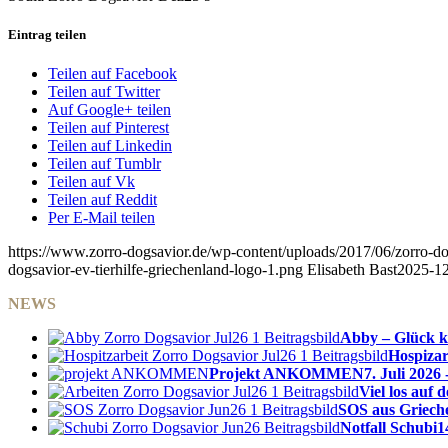
Eintrag teilen
Teilen auf Facebook
Teilen auf Twitter
Auf Google+ teilen
Teilen auf Pinterest
Teilen auf Linkedin
Teilen auf Tumblr
Teilen auf Vk
Teilen auf Reddit
Per E-Mail teilen
https://www.zorro-dogsavior.de/wp-content/uploads/2017/06/zorro-dog
dogsavior-ev-tierhilfe-griechenland-logo-1.png
Elisabeth Bast
2025-12
NEWS
Abby – Glück k
Hospizar
Projekt ANKOMMEN
7. Juli 2026 
Viel los auf
SOS aus Griech
Notfall Schubi
1