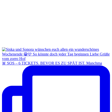
🚨 SOS – 6 TICKETS. BEVOR ES ZU SPÄT IST. Manchma