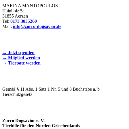
MARINA MANTOPOULOS
Hainholz 5a
31855 Aerzen
Tel:
0173 3835260
Mail:
info@zorro-dogsavior.de
SEIEN SIE AKTIV DABEI!
→ Jetzt spenden
→ Mitglied werden
→ Tierpate werden
WIR SIND EIN TIERSCHUTZVEREIN
Gemäß § 11 Abs. 1 Satz 1 Nr. 5 und 8 Buchstabe a, b
Tierschutzgesetz
SPENDENKONTO
Zorro Dogsavior e. V.
Tierhilfe für den Norden Griechenlands