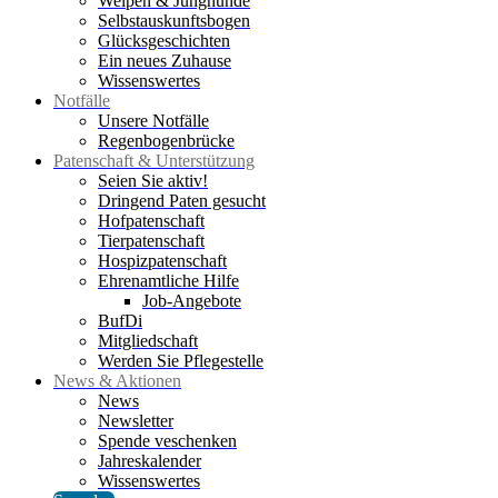
Welpen & Junghunde
Selbstauskunftsbogen
Glücksgeschichten
Ein neues Zuhause
Wissenswertes
Notfälle
Unsere Notfälle
Regenbogenbrücke
Patenschaft & Unterstützung
Seien Sie aktiv!
Dringend Paten gesucht
Hofpatenschaft
Tierpatenschaft
Hospizpatenschaft
Ehrenamtliche Hilfe
Job-Angebote
BufDi
Mitgliedschaft
Werden Sie Pflegestelle
News & Aktionen
News
Newsletter
Spende veschenken
Jahreskalender
Wissenswertes