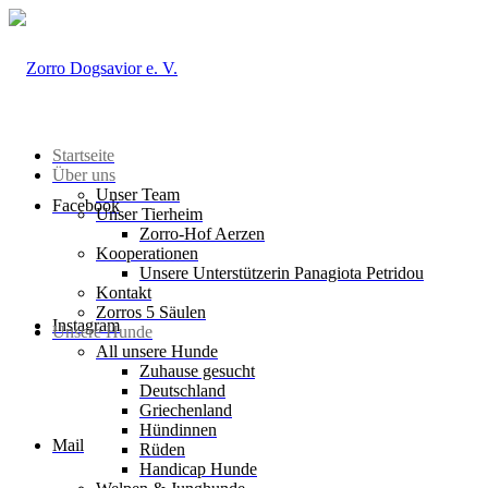
Startseite
Über uns
Unser Team
Facebook
Unser Tierheim
Zorro-Hof Aerzen
Kooperationen
Unsere Unterstützerin Panagiota Petridou
Kontakt
Zorros 5 Säulen
Instagram
Unsere Hunde
All unsere Hunde
Zuhause gesucht
Deutschland
Griechenland
Hündinnen
Mail
Rüden
Handicap Hunde