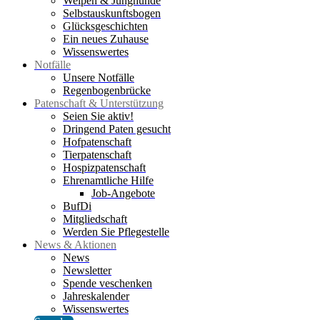
Welpen & Junghunde
Selbstauskunftsbogen
Glücksgeschichten
Ein neues Zuhause
Wissenswertes
Notfälle
Unsere Notfälle
Regenbogenbrücke
Patenschaft & Unterstützung
Seien Sie aktiv!
Dringend Paten gesucht
Hofpatenschaft
Tierpatenschaft
Hospizpatenschaft
Ehrenamtliche Hilfe
Job-Angebote
BufDi
Mitgliedschaft
Werden Sie Pflegestelle
News & Aktionen
News
Newsletter
Spende veschenken
Jahreskalender
Wissenswertes