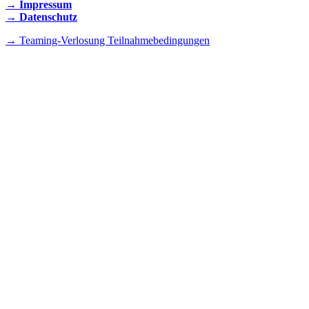
→ Impressum
→ Datenschutz
→ Teaming-Verlosung Teilnahmebedingungen
INSTAGRAM