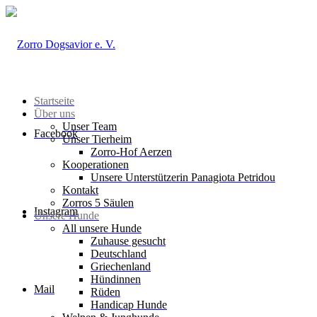
Startseite
Über uns
Unser Team
Facebook
Unser Tierheim
Zorro-Hof Aerzen
Kooperationen
Unsere Unterstützerin Panagiota Petridou
Kontakt
Zorros 5 Säulen
Instagram
Unsere Hunde
All unsere Hunde
Zuhause gesucht
Deutschland
Griechenland
Hündinnen
Mail
Rüden
Handicap Hunde