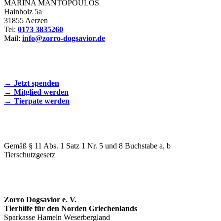
MARINA MANTOPOULOS
Hainholz 5a
31855 Aerzen
Tel:
0173 3835260
Mail:
info@zorro-dogsavior.de
SEIEN SIE AKTIV DABEI!
→ Jetzt spenden
→ Mitglied werden
→ Tierpate werden
WIR SIND EIN TIERSCHUTZVEREIN
Gemäß § 11 Abs. 1 Satz 1 Nr. 5 und 8 Buchstabe a, b
Tierschutzgesetz
SPENDENKONTO
Zorro Dogsavior e. V.
Tierhilfe für den Norden Griechenlands
Sparkasse Hameln Weserbergland