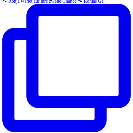
🐾 Ronja wartet auf ihre zweite Chance 🐾 Ronjas Ge