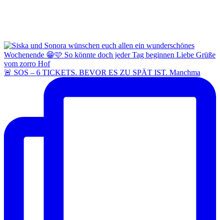
🚨 SOS – 6 TICKETS. BEVOR ES ZU SPÄT IST. Manchma