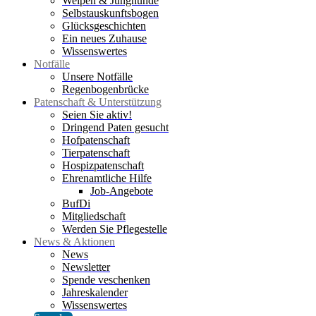
Welpen & Junghunde
Selbstauskunftsbogen
Glücksgeschichten
Ein neues Zuhause
Wissenswertes
Notfälle
Unsere Notfälle
Regenbogenbrücke
Patenschaft & Unterstützung
Seien Sie aktiv!
Dringend Paten gesucht
Hofpatenschaft
Tierpatenschaft
Hospizpatenschaft
Ehrenamtliche Hilfe
Job-Angebote
BufDi
Mitgliedschaft
Werden Sie Pflegestelle
News & Aktionen
News
Newsletter
Spende veschenken
Jahreskalender
Wissenswertes