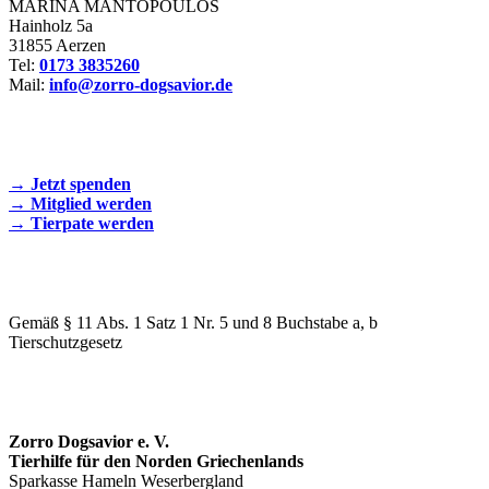
MARINA MANTOPOULOS
Hainholz 5a
31855 Aerzen
Tel:
0173 3835260
Mail:
info@zorro-dogsavior.de
SEIEN SIE AKTIV DABEI!
→ Jetzt spenden
→ Mitglied werden
→ Tierpate werden
WIR SIND EIN TIERSCHUTZVEREIN
Gemäß § 11 Abs. 1 Satz 1 Nr. 5 und 8 Buchstabe a, b
Tierschutzgesetz
SPENDENKONTO
Zorro Dogsavior e. V.
Tierhilfe für den Norden Griechenlands
Sparkasse Hameln Weserbergland