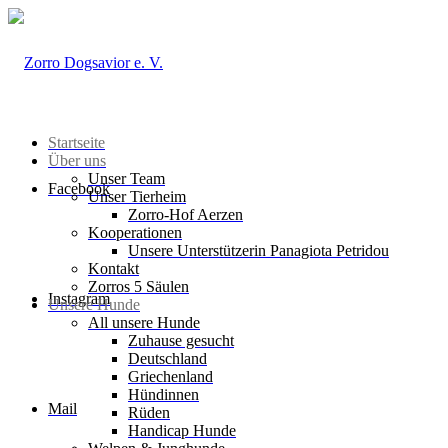
Startseite
Über uns
Unser Team
Facebook
Unser Tierheim
Zorro-Hof Aerzen
Kooperationen
Unsere Unterstützerin Panagiota Petridou
Kontakt
Zorros 5 Säulen
Instagram
Unsere Hunde
All unsere Hunde
Zuhause gesucht
Deutschland
Griechenland
Hündinnen
Mail
Rüden
Handicap Hunde