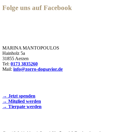
Folge uns auf Facebook
Zorro Dogsavior e. V.
MARINA MANTOPOULOS
Hainholz 5a
31855 Aerzen
Tel:
0173 3835260
Mail:
info@zorro-dogsavior.de
SEIEN SIE AKTIV DABEI!
→ Jetzt spenden
→ Mitglied werden
→ Tierpate werden
WIR SIND EIN TIERSCHUTZVEREIN