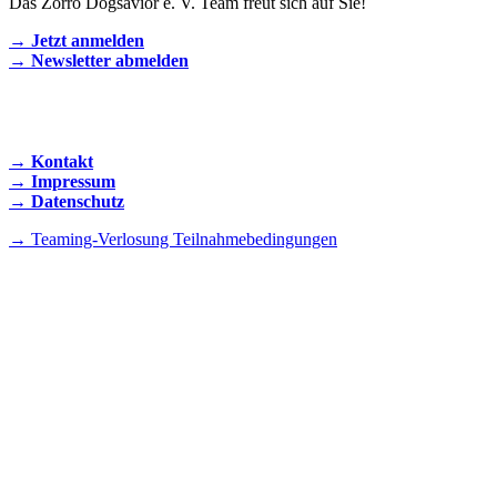
Das Zorro Dogsavior e. V. Team freut sich auf Sie!
→ Jetzt anmelden
→ Newsletter abmelden
KONTAKT AUFNEHMEN
→ Kontakt
→ Impressum
→ Datenschutz
→ Teaming-Verlosung Teilnahmebedingungen
INSTAGRAM