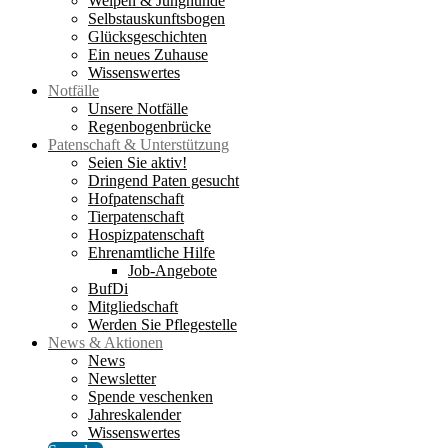
Welpen & Junghunde
Selbstauskunftsbogen
Glücksgeschichten
Ein neues Zuhause
Wissenswertes
Notfälle
Unsere Notfälle
Regenbogenbrücke
Patenschaft & Unterstützung
Seien Sie aktiv!
Dringend Paten gesucht
Hofpatenschaft
Tierpatenschaft
Hospizpatenschaft
Ehrenamtliche Hilfe
Job-Angebote
BufDi
Mitgliedschaft
Werden Sie Pflegestelle
News & Aktionen
News
Newsletter
Spende veschenken
Jahreskalender
Wissenswertes