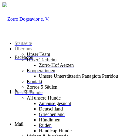
Startseite
Über uns
Unser Team
Facebook
Unser Tierheim
Zorro-Hof Aerzen
Kooperationen
Unsere Unterstützerin Panagiota Petridou
Kontakt
Zorros 5 Säulen
Instagram
Unsere Hunde
All unsere Hunde
Zuhause gesucht
Deutschland
Griechenland
Hündinnen
Mail
Rüden
Handicap Hunde