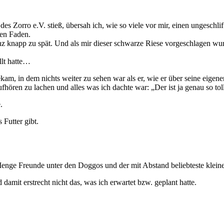
es Zorro e.V. stieß, übersah ich, wie so viele vor mir, einen ungeschl
ten Faden.
anz knapp zu spät. Und als mir dieser schwarze Riese vorgeschlagen wur
llt hatte…
am, in dem nichts weiter zu sehen war als er, wie er über seine eigene
ören zu lachen und alles was ich dachte war: „Der ist ja genau so toll
.
Futter gibt.
er Menge Freunde unter den Doggos und der mit Abstand beliebteste klei
 damit erstrecht nicht das, was ich erwartet bzw. geplant hatte.