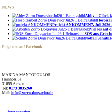
NEWS
Abby – Glück k
Hospizar
Projekt ANKOMMEN
7. Juli 2026 
Viel los auf
SOS aus Griech
Notfall Schubi
1
Folge uns auf Facebook
Zorro Dogsavior e. V.
MARINA MANTOPOULOS
Hainholz 5a
31855 Aerzen
Tel:
0173 3835260
Mail:
info@zorro-dogsavior.de
SEIEN SIE AKTIV DABEI!
→ Jetzt spenden