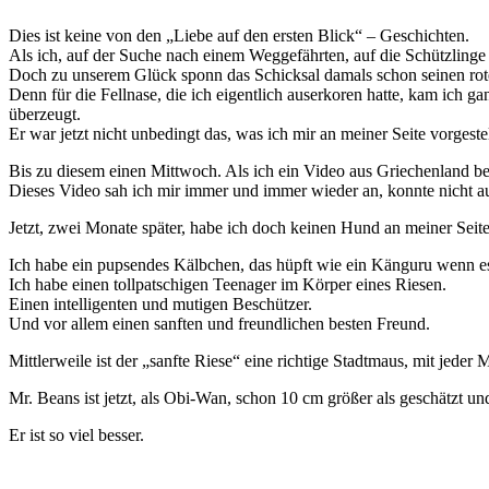
Dies ist keine von den „Liebe auf den ersten Blick“ – Geschichten.
Als ich, auf der Suche nach einem Weggefährten, auf die Schützlinge d
Doch zu unserem Glück sponn das Schicksal damals schon seinen ro
Denn für die Fellnase, die ich eigentlich auserkoren hatte, kam ich g
überzeugt.
Er war jetzt nicht unbedingt das, was ich mir an meiner Seite vorgeste
Bis zu diesem einen Mittwoch. Als ich ein Video aus Griechenland bek
Dieses Video sah ich mir immer und immer wieder an, konnte nicht aufh
Jetzt, zwei Monate später, habe ich doch keinen Hund an meiner Seite
Ich habe ein pupsendes Kälbchen, das hüpft wie ein Känguru wenn es 
Ich habe einen tollpatschigen Teenager im Körper eines Riesen.
Einen intelligenten und mutigen Beschützer.
Und vor allem einen sanften und freundlichen besten Freund.
Mittlerweile ist der „sanfte Riese“ eine richtige Stadtmaus, mit jed
Mr. Beans ist jetzt, als Obi-Wan, schon 10 cm größer als geschätzt und
Er ist so viel besser.