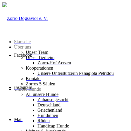
Startseite
Über uns
Unser Team
Facebook
Unser Tierheim
Zorro-Hof Aerzen
Kooperationen
Unsere Unterstützerin Panagiota Petridou
Kontakt
Zorros 5 Säulen
Instagram
Unsere Hunde
All unsere Hunde
Zuhause gesucht
Deutschland
Griechenland
Hündinnen
Mail
Rüden
Handicap Hunde