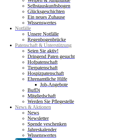
Welpen & Junghunde
Selbstauskunftsbogen
Glücksgeschichten
Ein neues Zuhause
Wissenswertes
Notfälle
Unsere Notfälle
Regenbogenbrücke
Patenschaft & Unterstützung
Seien Sie aktiv!
Dringend Paten gesucht
Hofpatenschaft
Tierpatenschaft
Hospizpatenschaft
Ehrenamtliche Hilfe
Job-Angebote
BufDi
Mitgliedschaft
Werden Sie Pflegestelle
News & Aktionen
News
Newsletter
Spende veschenken
Jahreskalender
Wissenswertes