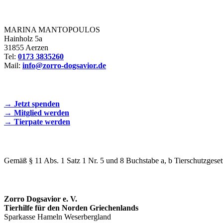
Zorro Dogsavior e. V.
MARINA MANTOPOULOS
Hainholz 5a
31855 Aerzen
Tel:
0173 3835260
Mail:
info@zorro-dogsavior.de
SEIEN SIE AKTIV DABEI!
→ Jetzt spenden
→ Mitglied werden
→ Tierpate werden
WIR SIND EIN TIERSCHUTZVEREIN
Gemäß § 11 Abs. 1 Satz 1 Nr. 5 und 8 Buchstabe a, b Tierschutzgeset
SPENDENKONTO
Zorro Dogsavior e. V.
Tierhilfe für den Norden Griechenlands
Sparkasse Hameln Weserbergland