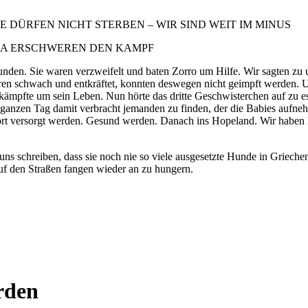
 DÜRFEN NICHT STERBEN – WIR SIND WEIT IM MINUS
NA ERSCHWEREN DEN KAMPF
en. Sie waren verzweifelt und baten Zorro um Hilfe. Wir sagten zu und
waren schwach und entkräftet, konnten deswegen nicht geimpft werden. 
 sein Leben. Nun hörte das dritte Geschwisterchen auf zu essen
anzen Tag damit verbracht jemanden zu finden, der die Babies aufnehm
t versorgt werden. Gesund werden. Danach ins Hopeland. Wir haben kein
 uns schreiben, dass sie noch nie so viele ausgesetzte Hunde in Griec
f den Straßen fangen wieder an zu hungern.
erden