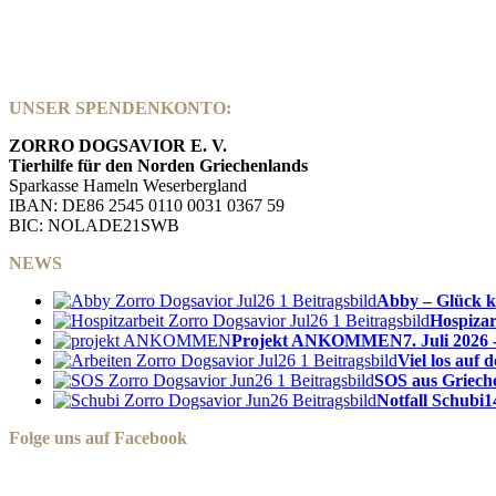
UNSER SPENDENKONTO:
ZORRO DOGSAVIOR E. V.
Tierhilfe für den Norden Griechenlands
Sparkasse Hameln Weserbergland
IBAN: DE86 2545 0110 0031 0367 59
BIC: NOLADE21SWB
NEWS
Abby – Glück k
Hospizar
Projekt ANKOMMEN
7. Juli 2026 
Viel los auf
SOS aus Griech
Notfall Schubi
1
Folge uns auf Facebook