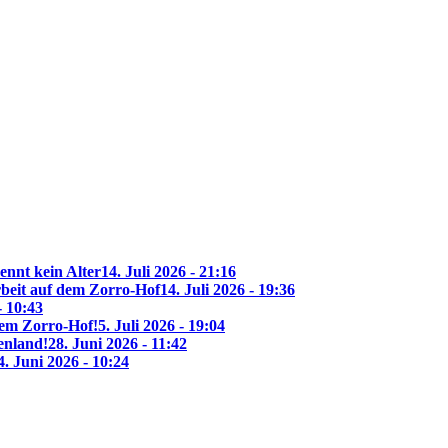
ennt kein Alter
14. Juli 2026 - 21:16
beit auf dem Zorro-Hof
14. Juli 2026 - 19:36
- 10:43
 dem Zorro-Hof!
5. Juli 2026 - 19:04
enland!
28. Juni 2026 - 11:42
4. Juni 2026 - 10:24