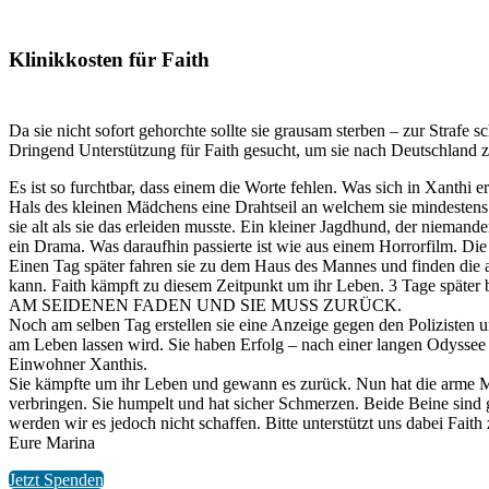
Klinikkosten für Faith
Da sie nicht sofort gehorchte sollte sie grausam sterben – zur Strafe sch
Dringend Unterstützung für Faith gesucht, um sie nach Deutschland zu
Es ist so furchtbar, dass einem die Worte fehlen. Was sich in Xanthi 
Hals des kleinen Mädchens eine Drahtseil an welchem sie mindestens 
sie alt als sie das erleiden musste. Ein kleiner Jagdhund, der niemand
ein Drama. Was daraufhin passierte ist wie aus einem Horrorfilm. Die
Einen Tag später fahren sie zu dem Haus des Mannes und finden die ar
kann. Faith kämpft zu diesem Zeitpunkt um ihr Leben. 3 Ta
AM SEIDENEN FADEN UND SIE MUSS ZURÜCK.
Noch am selben Tag erstellen sie eine Anzeige gegen den Polizisten 
am Leben lassen wird. Sie haben Erfolg – nach einer langen Odyssee v
Einwohner Xanthis.
Sie kämpfte um ihr Leben und gewann es zurück. Nun hat die arme Mau
verbringen. Sie humpelt und hat sicher Schmerzen. Beide Beine sind
werden wir es jedoch nicht schaffen. Bitte unterstützt uns dabei Faith 
Eure Marina
Jetzt Spenden