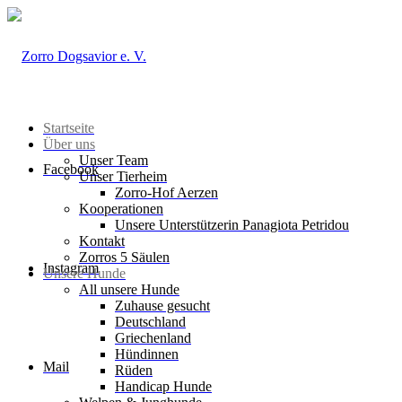
Startseite
Über uns
Unser Team
Facebook
Unser Tierheim
Zorro-Hof Aerzen
Kooperationen
Unsere Unterstützerin Panagiota Petridou
Kontakt
Zorros 5 Säulen
Instagram
Unsere Hunde
All unsere Hunde
Zuhause gesucht
Deutschland
Griechenland
Hündinnen
Mail
Rüden
Handicap Hunde