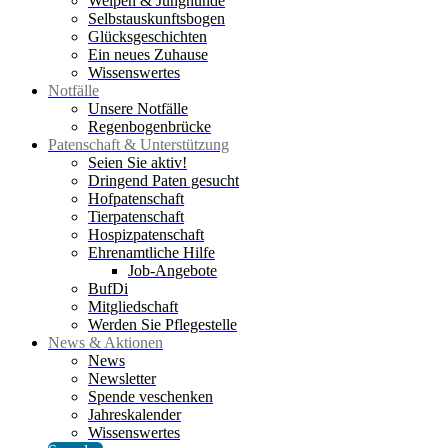
Welpen & Junghunde
Selbstauskunftsbogen
Glücksgeschichten
Ein neues Zuhause
Wissenswertes
Notfälle
Unsere Notfälle
Regenbogenbrücke
Patenschaft & Unterstützung
Seien Sie aktiv!
Dringend Paten gesucht
Hofpatenschaft
Tierpatenschaft
Hospizpatenschaft
Ehrenamtliche Hilfe
Job-Angebote
BufDi
Mitgliedschaft
Werden Sie Pflegestelle
News & Aktionen
News
Newsletter
Spende veschenken
Jahreskalender
Wissenswertes