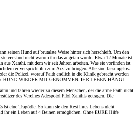
Mann seinen Hund auf brutalste Weise hinter sich herschleift. Um den
, sie verstand nicht warum ihr das angetan wurde. Etwa 12 Monate ist
in aus Xanthi, mit dem wir seit Jahren arbeiten. Was sie vorfinden ist
chdem er verspricht ihn zum Arzt zu bringen. Alle sind fassungslos.
der die Polizei, worauf Faith endlich in die Klinik gebracht werden
TZER HAT DEN HUND WIEDER MIT GENOMMEN. IHR LEBEN HÄNGT
ältin und fahren wieder zu diesem Menschen, der die arme Faith nicht
rstützer des Vereines Adespotoi Filoi Xanthis getragen. Die
ist eine Tragödie. So kann sie den Rest ihres Lebens nicht
 und ihr ein Leben auf 4 Beinen ermöglichen. Ohne EURE Hilfe