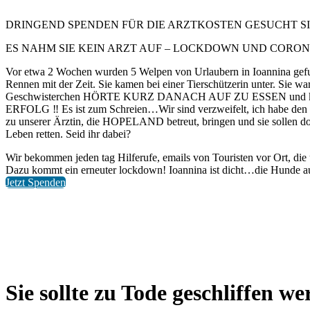
DRINGEND SPENDEN FÜR DIE ARZTKOSTEN GESUCHT SIE
ES NAHM SIE KEIN ARZT AUF – LOCKDOWN UND CORO
Vor etwa 2 Wochen wurden 5 Welpen von Urlaubern in Ioannina gefund
Rennen mit der Zeit. Sie kamen bei einer Tierschützerin unter. Sie 
Geschwisterchen HÖRTE KURZ DANACH AUF ZU ESSEN und kämpfte um
ERFOLG ‼️ Es ist zum Schreien…Wir sind verzweifelt, ich habe den g
zu unserer Ärztin, die HOPELAND betreut, bringen und sie sollen dor
Leben retten. Seid ihr dabei?
Wir bekommen jeden tag Hilferufe, emails von Touristen vor Ort, die
Dazu kommt ein erneuter lockdown! Ioannina ist dicht…die Hunde au
Jetzt Spenden
Sie sollte zu Tode geschliffen w