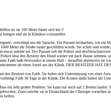
liffen sie sie 100 Meter hinter sich her ‼️
 bringen und sie in Kliniken vorzustellen
ereignete, verschlägt uns die Sprache. Ein Passant beobachtet, wie ein 
1000 Meter die Straße runter geschliffen wurde. Sie schrie und weinte
em etwas zuleide tut. Der Passant ruft die Polizei und denTierschutzvere
 Polizei lässt den Besitzer den Hund w
ieder mit nach Hause nehmen, na
me Faith halb bewusstlos in einem Stall – daraufhin alarmieren sie wie
ge später bekommen sie einen Anruf aus der Klinik. DER BESI
und den Besitzer von Faith. Sie holen sich Unterstützung von einer Anw
erbringt Faith 30 Tage in der Klinik. Die Kosten dafür haben die Unte
s ein sehr großes Problem. Sie kann nur noch auf 2 Beinen laufen. Es 
 gebrochen. Zorro möchte sie in Deutschland der Chirurgie vorstellen
zu helfen.