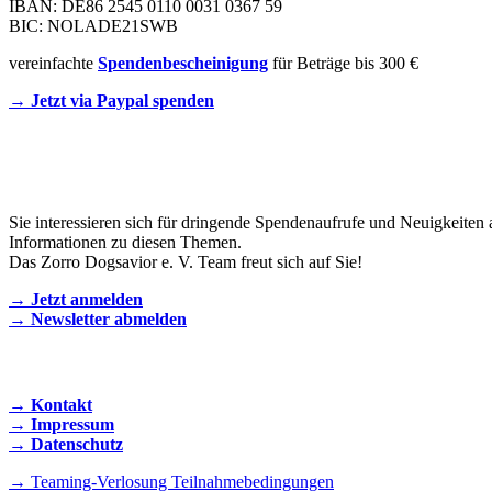
IBAN: DE86 2545 0110 0031 0367 59
BIC: NOLADE21SWB
vereinfachte
Spendenbescheinigung
für Beträge bis 300 €
→ Jetzt via Paypal spenden
Newsletter
Sie interessieren sich für dringende Spendenaufrufe und Neuigkeiten 
Informationen zu diesen Themen.
Das Zorro Dogsavior e. V. Team freut sich auf Sie!
→ Jetzt anmelden
→ Newsletter abmelden
KONTAKT AUFNEHMEN
→ Kontakt
→ Impressum
→ Datenschutz
→ Teaming-Verlosung Teilnahmebedingungen