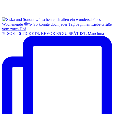
🚨 SOS – 6 TICKETS. BEVOR ES ZU SPÄT IST. Manchma