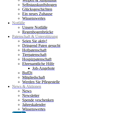
Welpen & Junghunde
Selbstauskunftsbogen
Glücksgeschichten
Ein neues Zuhause
Wissenswertes
Notfälle
Unsere Notfälle
Regenbogenbrücke
Patenschaft & Unterstützung
Seien Sie aktiv!
Dringend Paten gesucht
Hofpatenschaft
Tierpatenschaft
Hospizpatenschaft
Ehrenamtliche Hilfe
Job-Angebote
BufDi
Mitgliedschaft
Werden Sie Pflegestelle
News & Aktionen
News
Newsletter
Spende veschenken
Jahreskalender
Wissenswertes