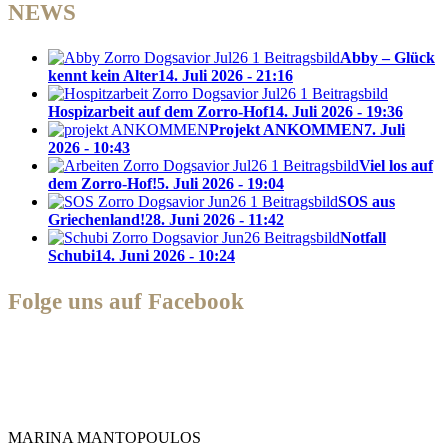
NEWS
Abby – Glück
kennt kein Alter
14. Juli 2026 - 21:16
Hospizarbeit auf dem Zorro-Hof
14. Juli 2026 - 19:36
Projekt ANKOMMEN
7. Juli
2026 - 10:43
Viel los auf
dem Zorro-Hof!
5. Juli 2026 - 19:04
SOS aus
Griechenland!
28. Juni 2026 - 11:42
Notfall
Schubi
14. Juni 2026 - 10:24
Folge uns auf Facebook
Zorro Dogsavior e. V.
MARINA MANTOPOULOS