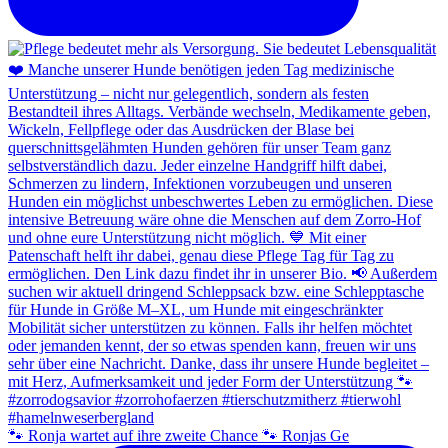
🐾 Ronja wartet auf ihre zweite Chance 🐾 Ronjas Ge