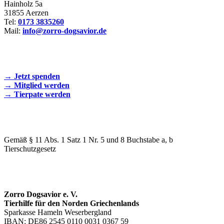
Hainholz 5a
31855 Aerzen
Tel:
0173 3835260
Mail:
info@zorro-dogsavior.de
SEIEN SIE AKTIV DABEI!
→ Jetzt spenden
→ Mitglied werden
→ Tierpate werden
WIR SIND EIN TIERSCHUTZVEREIN
Gemäß § 11 Abs. 1 Satz 1 Nr. 5 und 8 Buchstabe a, b
Tierschutzgesetz
SPENDENKONTO
Zorro Dogsavior e. V.
Tierhilfe für den Norden Griechenlands
Sparkasse Hameln Weserbergland
IBAN: DE86 2545 0110 0031 0367 59