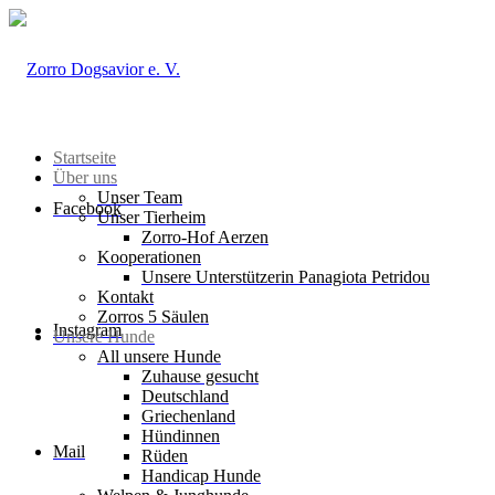
Startseite
Über uns
Unser Team
Facebook
Unser Tierheim
Zorro-Hof Aerzen
Kooperationen
Unsere Unterstützerin Panagiota Petridou
Kontakt
Zorros 5 Säulen
Instagram
Unsere Hunde
All unsere Hunde
Zuhause gesucht
Deutschland
Griechenland
Hündinnen
Mail
Rüden
Handicap Hunde