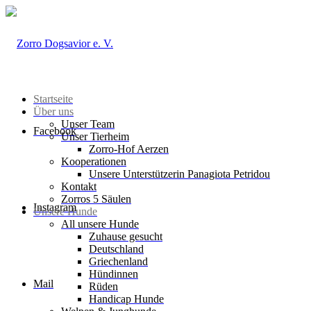
Startseite
Über uns
Unser Team
Facebook
Unser Tierheim
Zorro-Hof Aerzen
Kooperationen
Unsere Unterstützerin Panagiota Petridou
Kontakt
Zorros 5 Säulen
Instagram
Unsere Hunde
All unsere Hunde
Zuhause gesucht
Deutschland
Griechenland
Hündinnen
Mail
Rüden
Handicap Hunde