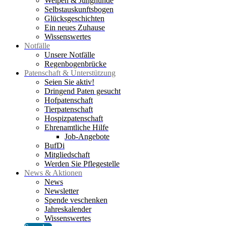
Welpen & Junghunde
Selbstauskunftsbogen
Glücksgeschichten
Ein neues Zuhause
Wissenswertes
Notfälle
Unsere Notfälle
Regenbogenbrücke
Patenschaft & Unterstützung
Seien Sie aktiv!
Dringend Paten gesucht
Hofpatenschaft
Tierpatenschaft
Hospizpatenschaft
Ehrenamtliche Hilfe
Job-Angebote
BufDi
Mitgliedschaft
Werden Sie Pflegestelle
News & Aktionen
News
Newsletter
Spende veschenken
Jahreskalender
Wissenswertes