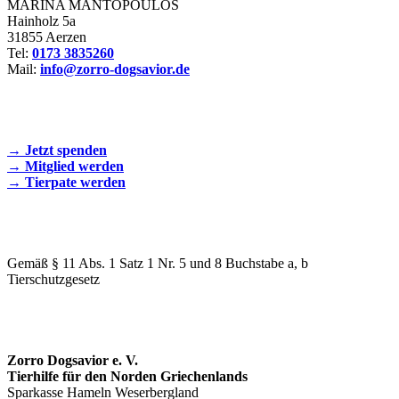
MARINA MANTOPOULOS
Hainholz 5a
31855 Aerzen
Tel:
0173 3835260
Mail:
info@zorro-dogsavior.de
SEIEN SIE AKTIV DABEI!
→ Jetzt spenden
→ Mitglied werden
→ Tierpate werden
WIR SIND EIN TIERSCHUTZVEREIN
Gemäß § 11 Abs. 1 Satz 1 Nr. 5 und 8 Buchstabe a, b
Tierschutzgesetz
SPENDENKONTO
Zorro Dogsavior e. V.
Tierhilfe für den Norden Griechenlands
Sparkasse Hameln Weserbergland