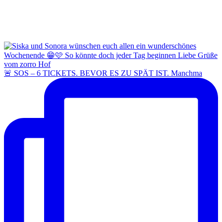
🚨 SOS – 6 TICKETS. BEVOR ES ZU SPÄT IST. Manchma