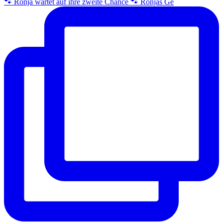
🐾 Ronja wartet auf ihre zweite Chance 🐾 Ronjas Ge