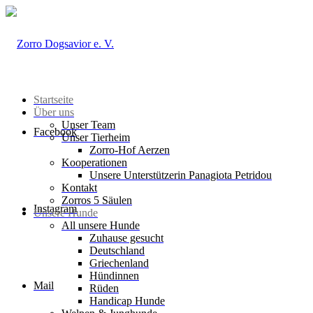
Startseite
Über uns
Unser Team
Facebook
Unser Tierheim
Zorro-Hof Aerzen
Kooperationen
Unsere Unterstützerin Panagiota Petridou
Kontakt
Zorros 5 Säulen
Instagram
Unsere Hunde
All unsere Hunde
Zuhause gesucht
Deutschland
Griechenland
Hündinnen
Mail
Rüden
Handicap Hunde