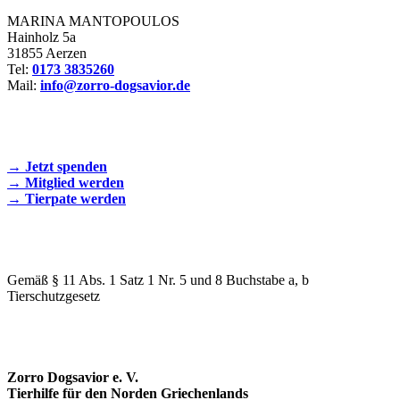
MARINA MANTOPOULOS
Hainholz 5a
31855 Aerzen
Tel:
0173 3835260
Mail:
info@zorro-dogsavior.de
SEIEN SIE AKTIV DABEI!
→ Jetzt spenden
→ Mitglied werden
→ Tierpate werden
WIR SIND EIN TIERSCHUTZVEREIN
Gemäß § 11 Abs. 1 Satz 1 Nr. 5 und 8 Buchstabe a, b
Tierschutzgesetz
SPENDENKONTO
Zorro Dogsavior e. V.
Tierhilfe für den Norden Griechenlands