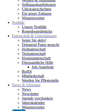
Welpen & Junghunde
Selbstauskunftsbogen
Glücksgeschichten
Ein neues Zuhause
Wissenswertes
Notfälle
Unsere Notfälle
Regenbogenbrücke
Patenschaft & Unterstützung
Seien Sie aktiv!
Dringend Paten gesucht
Hofpatenschaft
Tierpatenschaft
Hospizpatenschaft
Ehrenamtliche Hilfe
Job-Angebote
BufDi
Mitgliedschaft
Werden Sie Pflegestelle
News & Aktionen
News
Newsletter
Spende veschenken
Jahreskalender
Wissenswertes