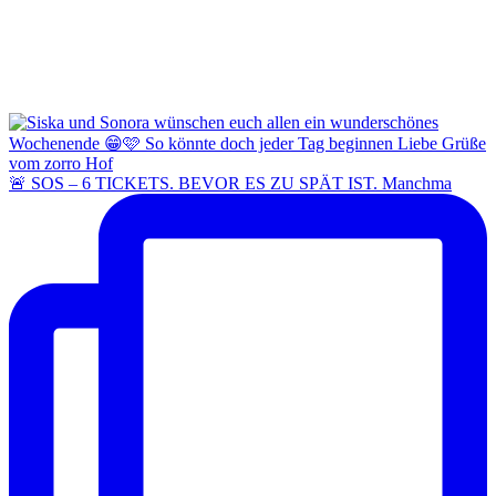
🚨 SOS – 6 TICKETS. BEVOR ES ZU SPÄT IST. Manchma