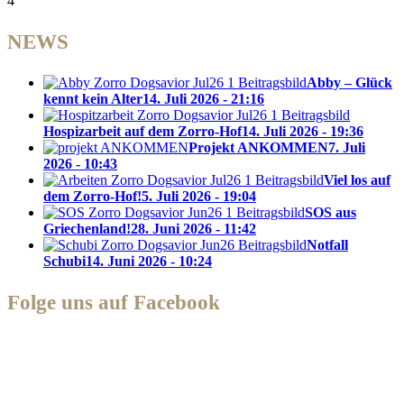
4
NEWS
Abby – Glück
kennt kein Alter
14. Juli 2026 - 21:16
Hospizarbeit auf dem Zorro-Hof
14. Juli 2026 - 19:36
Projekt ANKOMMEN
7. Juli
2026 - 10:43
Viel los auf
dem Zorro-Hof!
5. Juli 2026 - 19:04
SOS aus
Griechenland!
28. Juni 2026 - 11:42
Notfall
Schubi
14. Juni 2026 - 10:24
Folge uns auf Facebook
Zorro Dogsavior e. V.