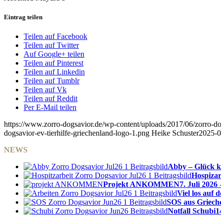
Eintrag teilen
Teilen auf Facebook
Teilen auf Twitter
Auf Google+ teilen
Teilen auf Pinterest
Teilen auf Linkedin
Teilen auf Tumblr
Teilen auf Vk
Teilen auf Reddit
Per E-Mail teilen
https://www.zorro-dogsavior.de/wp-content/uploads/2017/06/zorro-dog
dogsavior-ev-tierhilfe-griechenland-logo-1.png
Heike Schuster
2025-0
NEWS
Abby – Glück k
Hospizar
Projekt ANKOMMEN
7. Juli 2026 
Viel los auf
SOS aus Griech
Notfall Schubi
1