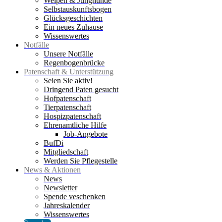
Welpen & Junghunde
Selbstauskunftsbogen
Glücksgeschichten
Ein neues Zuhause
Wissenswertes
Notfälle
Unsere Notfälle
Regenbogenbrücke
Patenschaft & Unterstützung
Seien Sie aktiv!
Dringend Paten gesucht
Hofpatenschaft
Tierpatenschaft
Hospizpatenschaft
Ehrenamtliche Hilfe
Job-Angebote
BufDi
Mitgliedschaft
Werden Sie Pflegestelle
News & Aktionen
News
Newsletter
Spende veschenken
Jahreskalender
Wissenswertes