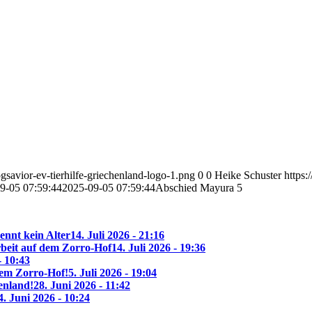
savior-ev-tierhilfe-griechenland-logo-1.png
0
0
Heike Schuster
https:
9-05 07:59:44
2025-09-05 07:59:44
Abschied Mayura 5
ennt kein Alter
14. Juli 2026 - 21:16
beit auf dem Zorro-Hof
14. Juli 2026 - 19:36
- 10:43
 dem Zorro-Hof!
5. Juli 2026 - 19:04
enland!
28. Juni 2026 - 11:42
4. Juni 2026 - 10:24