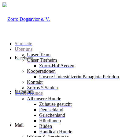
Startseite
Über uns
Unser Team
Facebook
Unser Tierheim
Zorro-Hof Aerzen
Kooperationen
Unsere Unterstützerin Panagiota Petridou
Kontakt
Zorros 5 Säulen
Instagram
Unsere Hunde
All unsere Hunde
Zuhause gesucht
Deutschland
Griechenland
Hündinnen
Mail
Rüden
Handicap Hunde