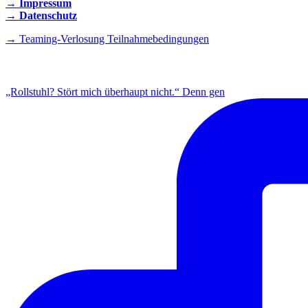
→ Impressum
→ Datenschutz
→ Teaming-Verlosung Teilnahmebedingungen
INSTAGRAM
„Rollstuhl? Stört mich überhaupt nicht.“ Denn gen