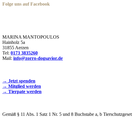
Folge uns auf Facebook
Zorro Dogsavior e. V.
MARINA MANTOPOULOS
Hainholz 5a
31855 Aerzen
Tel:
0173 3835260
Mail:
info@zorro-dogsavior.de
SEIEN SIE AKTIV DABEI!
→ Jetzt spenden
→ Mitglied werden
→ Tierpate werden
WIR SIND EIN TIERSCHUTZVEREIN
Gemäß § 11 Abs. 1 Satz 1 Nr. 5 und 8 Buchstabe a, b Tierschutzgeset
SPENDENKONTO