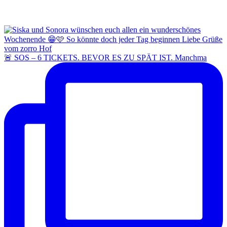
🚨 SOS – 6 TICKETS. BEVOR ES ZU SPÄT IST. Manchma