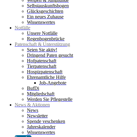
Welpen & Junghunde
Selbstauskunftsbogen
Glücksgeschichten
Ein neues Zuhause
Wissenswertes
Notfälle
Unsere Notfälle
Regenbogenbrücke
Patenschaft & Unterstützung
Seien Sie aktiv!
Dringend Paten gesucht
Hofpatenschaft
Tierpatenschaft
Hospizpatenschaft
Ehrenamtliche Hilfe
Job-Angebote
BufDi
Mitgliedschaft
Werden Sie Pflegestelle
News & Aktionen
News
Newsletter
Spende veschenken
Jahreskalender
Wissenswertes