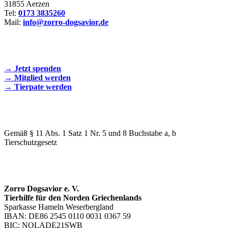
31855 Aerzen
Tel:
0173 3835260
Mail:
info@zorro-dogsavior.de
SEIEN SIE AKTIV DABEI!
→ Jetzt spenden
→ Mitglied werden
→ Tierpate werden
WIR SIND EIN TIERSCHUTZVEREIN
Gemäß § 11 Abs. 1 Satz 1 Nr. 5 und 8 Buchstabe a, b
Tierschutzgesetz
SPENDENKONTO
Zorro Dogsavior e. V.
Tierhilfe für den Norden Griechenlands
Sparkasse Hameln Weserbergland
IBAN: DE86 2545 0110 0031 0367 59
BIC: NOLADE21SWB