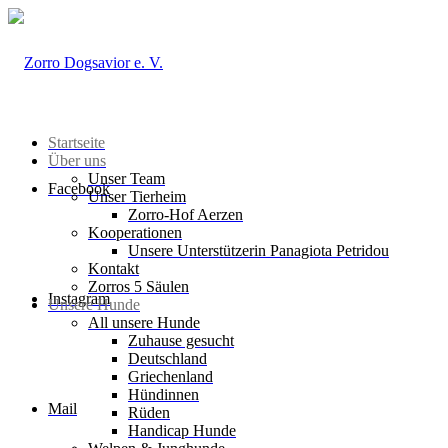
Startseite
Über uns
Unser Team
Facebook
Unser Tierheim
Zorro-Hof Aerzen
Kooperationen
Unsere Unterstützerin Panagiota Petridou
Kontakt
Zorros 5 Säulen
Instagram
Unsere Hunde
All unsere Hunde
Zuhause gesucht
Deutschland
Griechenland
Hündinnen
Mail
Rüden
Handicap Hunde