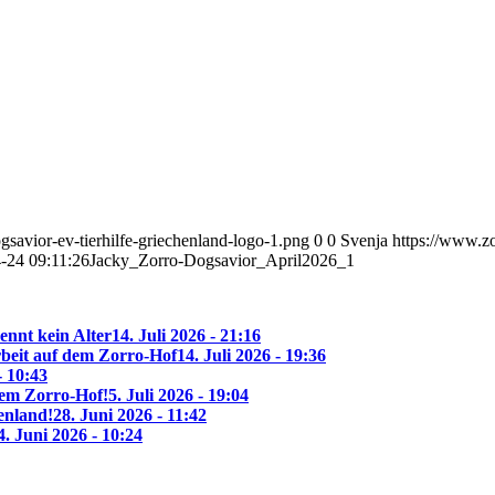
savior-ev-tierhilfe-griechenland-logo-1.png
0
0
Svenja
https://www.z
-24 09:11:26
Jacky_Zorro-Dogsavior_April2026_1
ennt kein Alter
14. Juli 2026 - 21:16
beit auf dem Zorro-Hof
14. Juli 2026 - 19:36
- 10:43
 dem Zorro-Hof!
5. Juli 2026 - 19:04
enland!
28. Juni 2026 - 11:42
4. Juni 2026 - 10:24