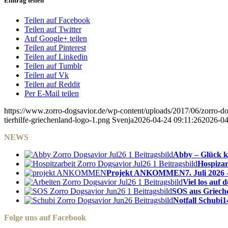
Eintrag teilen
Teilen auf Facebook
Teilen auf Twitter
Auf Google+ teilen
Teilen auf Pinterest
Teilen auf Linkedin
Teilen auf Tumblr
Teilen auf Vk
Teilen auf Reddit
Per E-Mail teilen
https://www.zorro-dogsavior.de/wp-content/uploads/2017/06/zorro-dog
tierhilfe-griechenland-logo-1.png
Svenja
2026-04-24 09:11:26
2026-04
NEWS
Abby – Glück k
Hospizar
Projekt ANKOMMEN
7. Juli 2026 
Viel los auf
SOS aus Griech
Notfall Schubi
1
Folge uns auf Facebook