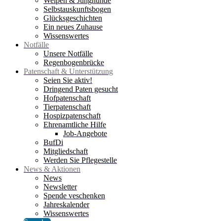
Welpen & Junghunde
Selbstauskunftsbogen
Glücksgeschichten
Ein neues Zuhause
Wissenswertes
Notfälle
Unsere Notfälle
Regenbogenbrücke
Patenschaft & Unterstützung
Seien Sie aktiv!
Dringend Paten gesucht
Hofpatenschaft
Tierpatenschaft
Hospizpatenschaft
Ehrenamtliche Hilfe
Job-Angebote
BufDi
Mitgliedschaft
Werden Sie Pflegestelle
News & Aktionen
News
Newsletter
Spende veschenken
Jahreskalender
Wissenswertes