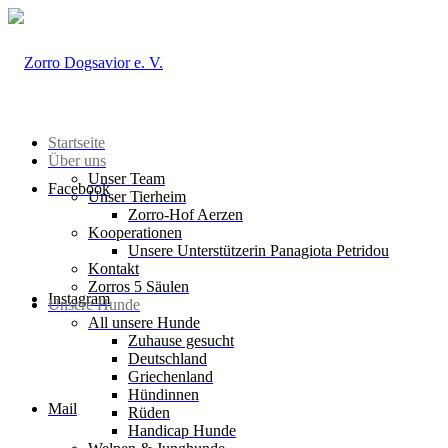
Startseite
Über uns
Unser Team
Facebook
Unser Tierheim
Zorro-Hof Aerzen
Kooperationen
Unsere Unterstützerin Panagiota Petridou
Kontakt
Zorros 5 Säulen
Instagram
Unsere Hunde
All unsere Hunde
Zuhause gesucht
Deutschland
Griechenland
Hündinnen
Mail
Rüden
Handicap Hunde