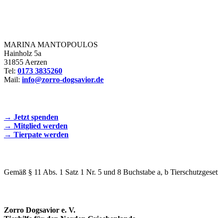
Zorro Dogsavior e. V.
MARINA MANTOPOULOS
Hainholz 5a
31855 Aerzen
Tel:
0173 3835260
Mail:
info@zorro-dogsavior.de
SEIEN SIE AKTIV DABEI!
→ Jetzt spenden
→ Mitglied werden
→ Tierpate werden
WIR SIND EIN TIERSCHUTZVEREIN
Gemäß § 11 Abs. 1 Satz 1 Nr. 5 und 8 Buchstabe a, b Tierschutzgeset
SPENDENKONTO
Zorro Dogsavior e. V.