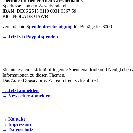
Tierhilfe für den Norden Griechenlands
Sparkasse Hameln Weserbergland
IBAN: DE86 2545 0110 0031 0367 59
BIC: NOLADE21SWB
vereinfachte
Spendenbescheinigung
für Beträge bis 300 €
→ Jetzt via Paypal spenden
Newsletter
Sie interessieren sich für dringende Spendenaufrufe und Neuigkeiten 
Informationen zu diesen Themen.
Das Zorro Dogsavior e. V. Team freut sich auf Sie!
→ Jetzt anmelden
→ Newsletter abmelden
KONTAKT AUFNEHMEN
→ Kontakt
→ Impressum
→ Datenschutz