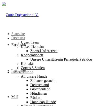
Startseite
Über uns
Unser Team
Facebook
Unser Tierheim
Zorro-Hof Aerzen
Kooperationen
Unsere Unterstützerin Panagiota Petridou
Kontakt
Zorros 5 Säulen
Instagram
Unsere Hunde
All unsere Hunde
Zuhause gesucht
Deutschland
Griechenland
Hündinnen
Mail
Rüden
Handicap Hunde