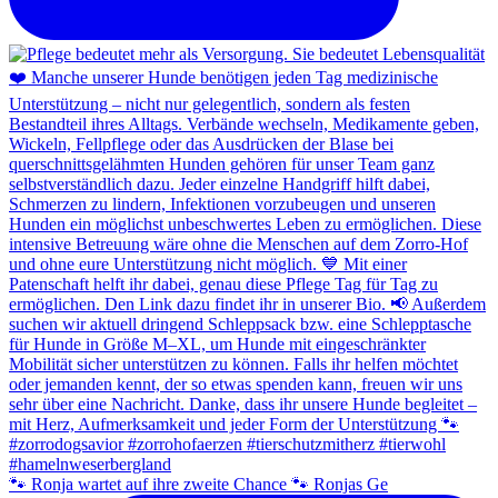
🐾 Ronja wartet auf ihre zweite Chance 🐾 Ronjas Ge