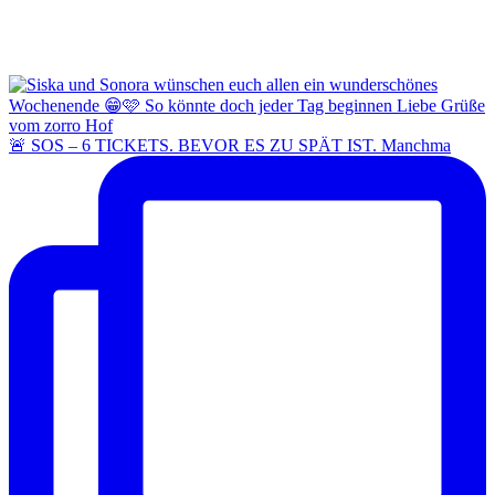
🚨 SOS – 6 TICKETS. BEVOR ES ZU SPÄT IST. Manchma