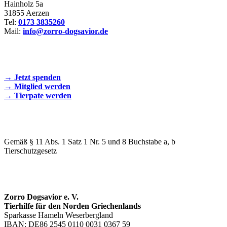
Hainholz 5a
31855 Aerzen
Tel:
0173 3835260
Mail:
info@zorro-dogsavior.de
SEIEN SIE AKTIV DABEI!
→ Jetzt spenden
→ Mitglied werden
→ Tierpate werden
WIR SIND EIN TIERSCHUTZVEREIN
Gemäß § 11 Abs. 1 Satz 1 Nr. 5 und 8 Buchstabe a, b
Tierschutzgesetz
SPENDENKONTO
Zorro Dogsavior e. V.
Tierhilfe für den Norden Griechenlands
Sparkasse Hameln Weserbergland
IBAN: DE86 2545 0110 0031 0367 59