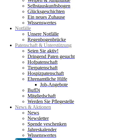
Welpen & Junghunde
Selbstauskunftsbogen
Glücksgeschichten
Ein neues Zuhause
Wissenswertes
Notfälle
Unsere Notfälle
Regenbogenbrücke
Patenschaft & Unterstützung
Seien Sie aktiv!
Dringend Paten gesucht
Hofpatenschaft
Tierpatenschaft
Hospizpatenschaft
Ehrenamtliche Hilfe
Job-Angebote
BufDi
Mitgliedschaft
Werden Sie Pflegestelle
News & Aktionen
News
Newsletter
Spende veschenken
Jahreskalender
Wissenswertes