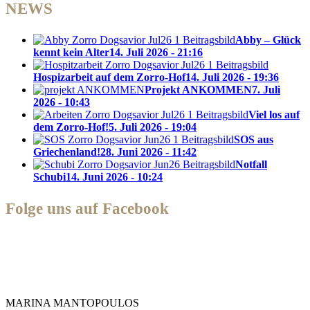
NEWS
Abby – Glück
kennt kein Alter
14. Juli 2026 - 21:16
Hospizarbeit auf dem Zorro-Hof
14. Juli 2026 - 19:36
Projekt ANKOMMEN
7. Juli
2026 - 10:43
Viel los auf
dem Zorro-Hof!
5. Juli 2026 - 19:04
SOS aus
Griechenland!
28. Juni 2026 - 11:42
Notfall
Schubi
14. Juni 2026 - 10:24
Folge uns auf Facebook
Zorro Dogsavior e. V.
MARINA MANTOPOULOS