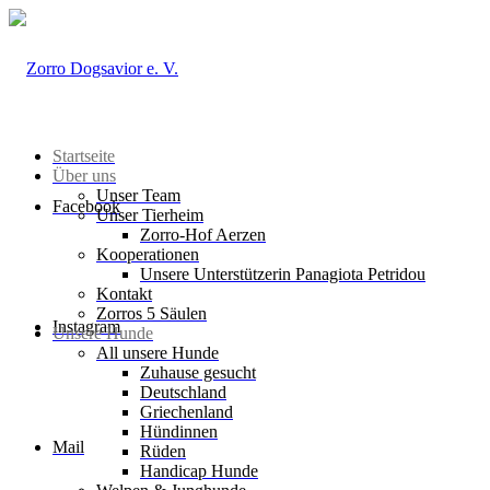
Startseite
Über uns
Unser Team
Facebook
Unser Tierheim
Zorro-Hof Aerzen
Kooperationen
Unsere Unterstützerin Panagiota Petridou
Kontakt
Zorros 5 Säulen
Instagram
Unsere Hunde
All unsere Hunde
Zuhause gesucht
Deutschland
Griechenland
Hündinnen
Mail
Rüden
Handicap Hunde