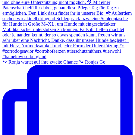
🐾 Ronja wartet auf ihre zweite Chance 🐾 Ronjas Ge