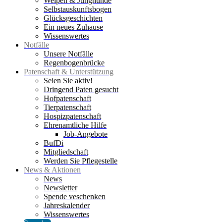
Welpen & Junghunde
Selbstauskunftsbogen
Glücksgeschichten
Ein neues Zuhause
Wissenswertes
Notfälle
Unsere Notfälle
Regenbogenbrücke
Patenschaft & Unterstützung
Seien Sie aktiv!
Dringend Paten gesucht
Hofpatenschaft
Tierpatenschaft
Hospizpatenschaft
Ehrenamtliche Hilfe
Job-Angebote
BufDi
Mitgliedschaft
Werden Sie Pflegestelle
News & Aktionen
News
Newsletter
Spende veschenken
Jahreskalender
Wissenswertes