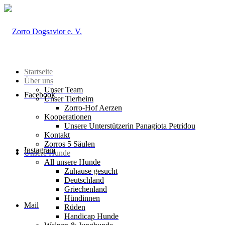
Startseite
Über uns
Unser Team
Facebook
Unser Tierheim
Zorro-Hof Aerzen
Kooperationen
Unsere Unterstützerin Panagiota Petridou
Kontakt
Zorros 5 Säulen
Instagram
Unsere Hunde
All unsere Hunde
Zuhause gesucht
Deutschland
Griechenland
Hündinnen
Mail
Rüden
Handicap Hunde