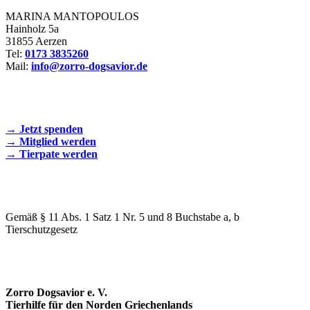
MARINA MANTOPOULOS
Hainholz 5a
31855 Aerzen
Tel:
0173 3835260
Mail:
info@zorro-dogsavior.de
SEIEN SIE AKTIV DABEI!
→ Jetzt spenden
→ Mitglied werden
→ Tierpate werden
WIR SIND EIN TIERSCHUTZVEREIN
Gemäß § 11 Abs. 1 Satz 1 Nr. 5 und 8 Buchstabe a, b
Tierschutzgesetz
SPENDENKONTO
Zorro Dogsavior e. V.
Tierhilfe für den Norden Griechenlands