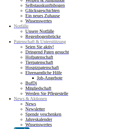
Welpen & Junghunde
Selbstauskunftsbogen
Glücksgeschichten
Ein neues Zuhause
Wissenswertes
Notfälle
Unsere Notfälle
Regenbogenbrücke
Patenschaft & Unterstützung
Seien Sie aktiv!
Dringend Paten gesucht
Hofpatenschaft
Tierpatenschaft
Hospizpatenschaft
Ehrenamtliche Hilfe
Job-Angebote
BufDi
Mitgliedschaft
Werden Sie Pflegestelle
News & Aktionen
News
Newsletter
Spende veschenken
Jahreskalender
Wissenswertes