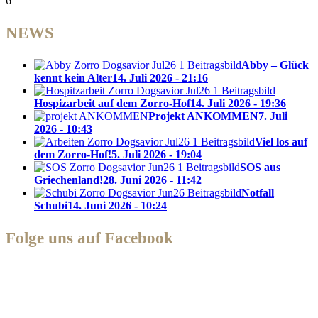
6
NEWS
Abby – Glück
kennt kein Alter
14. Juli 2026 - 21:16
Hospizarbeit auf dem Zorro-Hof
14. Juli 2026 - 19:36
Projekt ANKOMMEN
7. Juli
2026 - 10:43
Viel los auf
dem Zorro-Hof!
5. Juli 2026 - 19:04
SOS aus
Griechenland!
28. Juni 2026 - 11:42
Notfall
Schubi
14. Juni 2026 - 10:24
Folge uns auf Facebook
Zorro Dogsavior e. V.