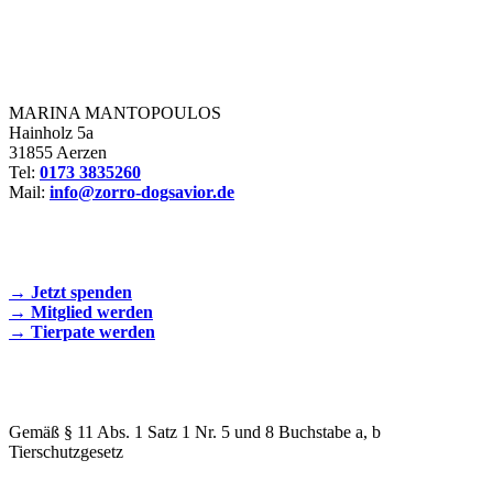
Zorro Dogsavior e. V.
MARINA MANTOPOULOS
Hainholz 5a
31855 Aerzen
Tel:
0173 3835260
Mail:
info@zorro-dogsavior.de
SEIEN SIE AKTIV DABEI!
→ Jetzt spenden
→ Mitglied werden
→ Tierpate werden
WIR SIND EIN TIERSCHUTZVEREIN
Gemäß § 11 Abs. 1 Satz 1 Nr. 5 und 8 Buchstabe a, b
Tierschutzgesetz