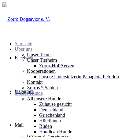
Startseite
Über uns
Unser Team
Facebook
Unser Tierheim
Zorro-Hof Aerzen
Kooperationen
Unsere Unterstützerin Panagiota Petridou
Kontakt
Zorros 5 Säulen
Instagram
Unsere Hunde
All unsere Hunde
Zuhause gesucht
Deutschland
Griechenland
Hündinnen
Mail
Rüden
Handicap Hunde