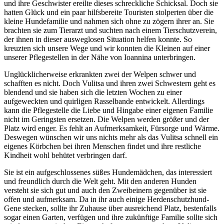
und ihre Geschwister ereilte dieses schreckliche Schicksal. Doch sie
hatten Glück und ein paar hilfsbereite Touristen stolperten über die
kleine Hundefamilie und nahmen sich ohne zu zögern ihrer an. Sie
brachten sie zum Tierarzt und suchten nach einem Tierschutzverein,
der ihnen in dieser ausweglosen Situation helfen konnte. So
kreuzten sich unsere Wege und wir konnten die Kleinen auf einer
unserer Pflegestellen in der Nähe von Ioannina unterbringen.
Unglücklicherweise erkrankten zwei der Welpen schwer und
schafften es nicht. Doch Vulitsa und ihren zwei Schwestern geht es
blendend und sie haben sich die letzten Wochen zu einer
aufgeweckten und quirligen Rasselbande entwickelt. Allerdings
kann die Pflegestelle die Liebe und Hingabe einer eigenen Familie
nicht im Geringsten ersetzen. Die Welpen werden größer und der
Platz wird enger. Es fehlt an Aufmerksamkeit, Fürsorge und Wärme.
Deswegen wünschen wir uns nichts mehr als das Vulitsa schnell ein
eigenes Körbchen bei ihren Menschen findet und ihre restliche
Kindheit wohl behütet verbringen darf.
Sie ist ein aufgeschlossenes süßes Hundemädchen, das interessiert
und freundlich durch die Welt geht. Mit den anderen Hunden
versteht sie sich gut und auch den Zweibeinern gegenüber ist sie
offen und aufmerksam. Da in ihr auch einige Herdenschutzhund-
Gene stecken, sollte ihr Zuhause über ausreichend Platz, bestenfalls
sogar einen Garten, verfügen und ihre zukünftige Familie sollte sich