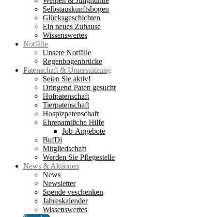
Welpen & Junghunde
Selbstauskunftsbogen
Glücksgeschichten
Ein neues Zuhause
Wissenswertes
Notfälle
Unsere Notfälle
Regenbogenbrücke
Patenschaft & Unterstützung
Seien Sie aktiv!
Dringend Paten gesucht
Hofpatenschaft
Tierpatenschaft
Hospizpatenschaft
Ehrenamtliche Hilfe
Job-Angebote
BufDi
Mitgliedschaft
Werden Sie Pflegestelle
News & Aktionen
News
Newsletter
Spende veschenken
Jahreskalender
Wissenswertes