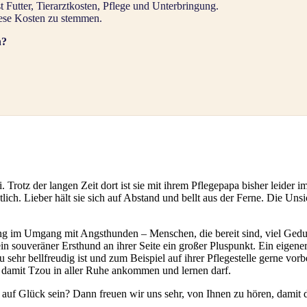
 Futter, Tierarztkosten, Pflege und Unterbringung.
diese Kosten zu stemmen.
n?
i. Trotz der langen Zeit dort ist sie mit ihrem Pflegepapa bisher leide
h. Lieber hält sie sich auf Abstand und bellt aus der Ferne. Die Unsich
g im Umgang mit Angsthunden – Menschen, die bereit sind, viel Geduld
ein souveräner Ersthund an ihrer Seite ein großer Pluspunkt. Ein eigene
ehr bellfreudig ist und zum Beispiel auf ihrer Pflegestelle gerne vorbe
 damit Tzou in aller Ruhe ankommen und lernen darf.
 auf Glück sein? Dann freuen wir uns sehr, von Ihnen zu hören, dami