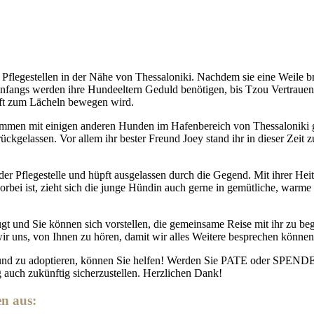
rer Pflegestellen in der Nähe von Thessaloniki. Nachdem sie eine Weile 
Anfangs werden ihre Hundeeltern Geduld benötigen, bis Tzou Vertrauen
oft zum Lächeln bewegen wird.
usammen mit einigen anderen Hunden im Hafenbereich von Thessaloniki g
urückgelassen. Vor allem ihr bester Freund Joey stand ihr in dieser Zeit
r Pflegestelle und hüpft ausgelassen durch die Gegend. Mit ihrer Heite
rbei ist, zieht sich die junge Hündin auch gerne in gemütliche, warme
 und Sie können sich vorstellen, die gemeinsame Reise mit ihr zu begin
ir uns, von Ihnen zu hören, damit wir alles Weitere besprechen können
Hund zu adoptieren, können Sie helfen! Werden Sie PATE oder SPENDER
g auch zukünftig sicherzustellen. Herzlichen Dank!
en aus: