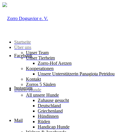
Startseite
Über uns
Unser Team
Facebook
Unser Tierheim
Zorro-Hof Aerzen
Kooperationen
Unsere Unterstützerin Panagiota Petridou
Kontakt
Zorros 5 Säulen
Instagram
Unsere Hunde
All unsere Hunde
Zuhause gesucht
Deutschland
Griechenland
Hündinnen
Mail
Rüden
Handicap Hunde