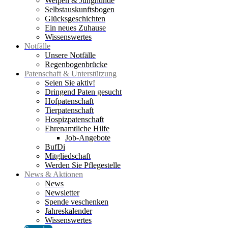
Welpen & Junghunde
Selbstauskunftsbogen
Glücksgeschichten
Ein neues Zuhause
Wissenswertes
Notfälle
Unsere Notfälle
Regenbogenbrücke
Patenschaft & Unterstützung
Seien Sie aktiv!
Dringend Paten gesucht
Hofpatenschaft
Tierpatenschaft
Hospizpatenschaft
Ehrenamtliche Hilfe
Job-Angebote
BufDi
Mitgliedschaft
Werden Sie Pflegestelle
News & Aktionen
News
Newsletter
Spende veschenken
Jahreskalender
Wissenswertes