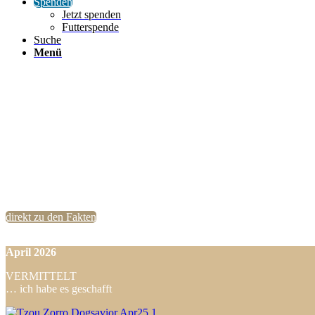
Spenden
Jetzt spenden
Futterspende
Suche
Menü
direkt zu den Fakten
April
2026
VERMITTELT
… ich habe es geschafft