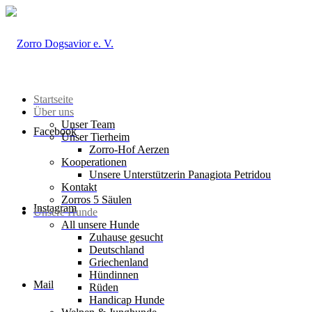
Startseite
Über uns
Unser Team
Facebook
Unser Tierheim
Zorro-Hof Aerzen
Kooperationen
Unsere Unterstützerin Panagiota Petridou
Kontakt
Zorros 5 Säulen
Instagram
Unsere Hunde
All unsere Hunde
Zuhause gesucht
Deutschland
Griechenland
Hündinnen
Mail
Rüden
Handicap Hunde