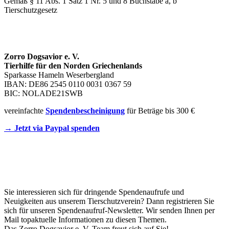
Gemäß § 11 Abs. 1 Satz 1 Nr. 5 und 8 Buchstabe a, b
Tierschutzgesetz
SPENDENKONTO
Zorro Dogsavior e. V.
Tierhilfe für den Norden Griechenlands
Sparkasse Hameln Weserbergland
IBAN: DE86 2545 0110 0031 0367 59
BIC: NOLADE21SWB
vereinfachte
Spendenbescheinigung
für Beträge bis 300 €
→ Jetzt via Paypal spenden
Newsletter
Sie interessieren sich für dringende Spendenaufrufe und
Neuigkeiten aus unserem Tierschutzverein? Dann registrieren Sie
sich für unseren Spendenaufruf-Newsletter. Wir senden Ihnen per
Mail topaktuelle Informationen zu diesen Themen.
Das Zorro Dogsavior e. V. Team freut sich auf Sie!