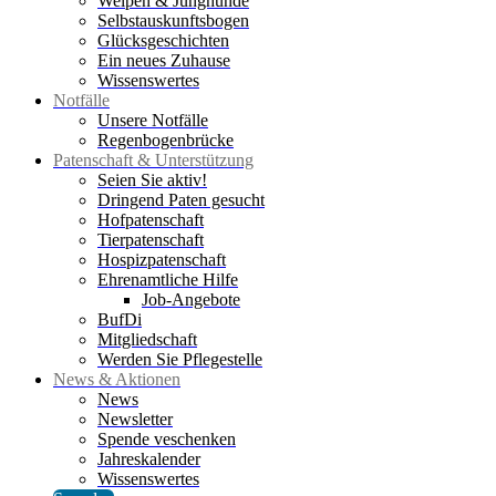
Welpen & Junghunde
Selbstauskunftsbogen
Glücksgeschichten
Ein neues Zuhause
Wissenswertes
Notfälle
Unsere Notfälle
Regenbogenbrücke
Patenschaft & Unterstützung
Seien Sie aktiv!
Dringend Paten gesucht
Hofpatenschaft
Tierpatenschaft
Hospizpatenschaft
Ehrenamtliche Hilfe
Job-Angebote
BufDi
Mitgliedschaft
Werden Sie Pflegestelle
News & Aktionen
News
Newsletter
Spende veschenken
Jahreskalender
Wissenswertes