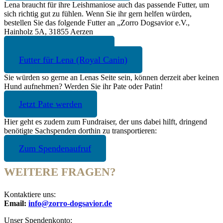
Lena braucht für ihre Leishmaniose auch das passende Futter, um
sich richtig gut zu fühlen. Wenn Sie ihr gern helfen würden,
bestellen Sie das folgende Futter an „Zorro Dogsavior e.V.,
Hainholz 5A, 31855 Aerzen
Futter für Lena (Hills)
Futter für Lena (Royal Canin)
Sie würden so gerne an Lenas Seite sein, können derzeit aber keinen
Hund aufnehmen? Werden Sie ihr Pate oder Patin!
Jetzt Pate werden
Hier geht es zudem zum Fundraiser, der uns dabei hilft, dringend
benötigte Sachspenden dorthin zu transportieren:
Zum Spendenaufruf
WEITERE FRAGEN?
Kontaktiere uns:
Email:
info@zorro-dogsavior.de
Unser Spendenkonto: