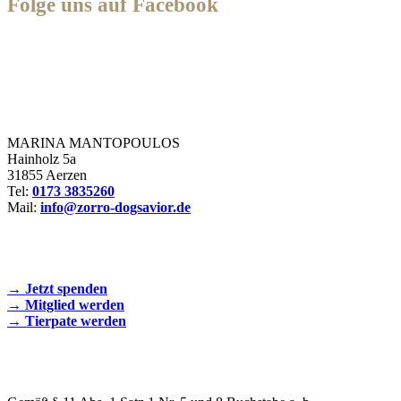
Folge uns auf Facebook
Zorro Dogsavior e. V.
MARINA MANTOPOULOS
Hainholz 5a
31855 Aerzen
Tel:
0173 3835260
Mail:
info@zorro-dogsavior.de
SEIEN SIE AKTIV DABEI!
→ Jetzt spenden
→ Mitglied werden
→ Tierpate werden
WIR SIND EIN TIERSCHUTZVEREIN