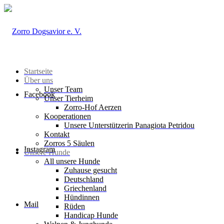
Startseite
Über uns
Unser Team
Facebook
Unser Tierheim
Zorro-Hof Aerzen
Kooperationen
Unsere Unterstützerin Panagiota Petridou
Kontakt
Zorros 5 Säulen
Instagram
Unsere Hunde
All unsere Hunde
Zuhause gesucht
Deutschland
Griechenland
Hündinnen
Mail
Rüden
Handicap Hunde