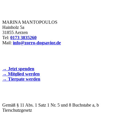
Zorro Dogsavior e. V.
MARINA MANTOPOULOS
Hainholz 5a
31855 Aerzen
Tel:
0173 3835260
Mail:
info@zorro-dogsavior.de
SEIEN SIE AKTIV DABEI!
→ Jetzt spenden
→ Mitglied werden
→ Tierpate werden
WIR SIND EIN TIERSCHUTZVEREIN
Gemäß § 11 Abs. 1 Satz 1 Nr. 5 und 8 Buchstabe a, b
Tierschutzgesetz
SPENDENKONTO