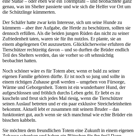
eine Statue – oder eben wie ein Totempfahl – und beobachtete ganz
genau, was im Shelter passierte und wie sich die Helfer vor Ort um
die Schützlinge kümmerten.
Der Schäfer hatte zwar kein Interesse, sich um seine Hunde zu
kümmern – aber ihre Aufgabe, die Herde zu beschützen, sollten sie
dennoch erfüllen. Als die beiden jungen Rüden das nicht zu seiner
Zufriedenheit taten, waren sie für ihn nutzlos. Er plante, sie an
einem abgelegenen Ort auszusetzen. Glücklicherweise erfuhren die
Tierschützer rechtzeitig davon – und so durften die Brüder endlich
Teil des Shelters werden, das sie vorher so oft sehnsüchtig
beobachtet hatten.
Noch schöner wäre es für Totem aber, wenn er bald zu seiner
eigenen Familie gehören dürfte. Er ist noch so jung und sollte in
einem richtigen Zuhause groß werden – umgeben von Fürsorge,
Wärme und Geborgenheit. Totem ist ein wunderbarer Hund, der
aufgeschlossen und fröhlich durchs Leben geht. Er liebt es zu
kuscheln und freut sich jedes Mal riesig, wenn die Tierschützer
seinen Auslauf betreten und er ein paar exklusive Streicheleinheiten
bekommt. Aktuell lebt er zusammen mit seinem Bruder – das
funktioniert gut, auch wenn sie sich manchmal wie echte Brüder ein
bisschen kabbeln.
Sie möchten dem freundlichen Totem eine Zukunft in einem eigenen
Zuhause schenken und haben ein Plätzchen für ihn frei? Dann