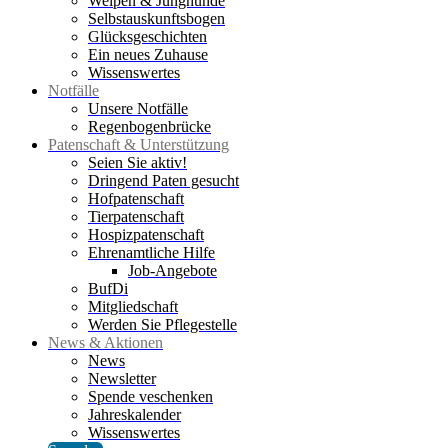
Welpen & Junghunde
Selbstauskunftsbogen
Glücksgeschichten
Ein neues Zuhause
Wissenswertes
Notfälle
Unsere Notfälle
Regenbogenbrücke
Patenschaft & Unterstützung
Seien Sie aktiv!
Dringend Paten gesucht
Hofpatenschaft
Tierpatenschaft
Hospizpatenschaft
Ehrenamtliche Hilfe
Job-Angebote
BufDi
Mitgliedschaft
Werden Sie Pflegestelle
News & Aktionen
News
Newsletter
Spende veschenken
Jahreskalender
Wissenswertes