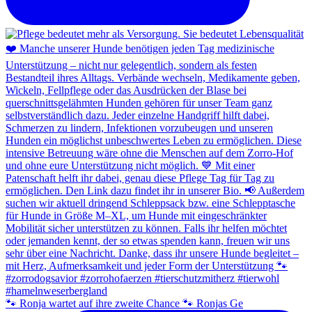
🐾 Ronja wartet auf ihre zweite Chance 🐾 Ronjas Ge