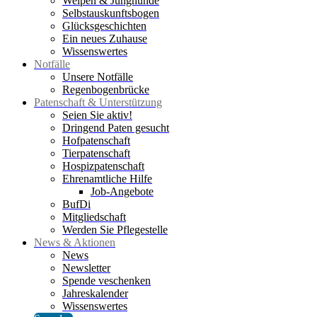
Welpen & Junghunde
Selbstauskunftsbogen
Glücksgeschichten
Ein neues Zuhause
Wissenswertes
Notfälle
Unsere Notfälle
Regenbogenbrücke
Patenschaft & Unterstützung
Seien Sie aktiv!
Dringend Paten gesucht
Hofpatenschaft
Tierpatenschaft
Hospizpatenschaft
Ehrenamtliche Hilfe
Job-Angebote
BufDi
Mitgliedschaft
Werden Sie Pflegestelle
News & Aktionen
News
Newsletter
Spende veschenken
Jahreskalender
Wissenswertes