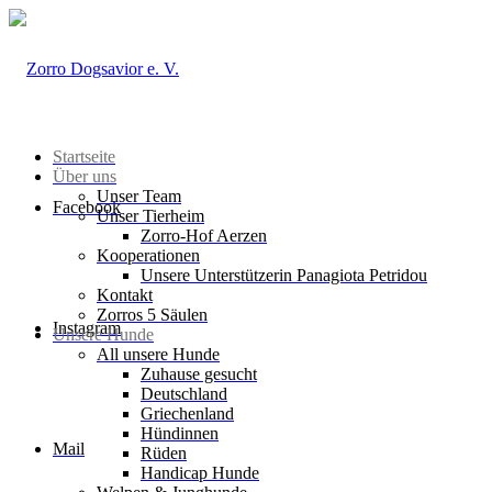
Startseite
Über uns
Unser Team
Facebook
Unser Tierheim
Zorro-Hof Aerzen
Kooperationen
Unsere Unterstützerin Panagiota Petridou
Kontakt
Zorros 5 Säulen
Instagram
Unsere Hunde
All unsere Hunde
Zuhause gesucht
Deutschland
Griechenland
Hündinnen
Mail
Rüden
Handicap Hunde