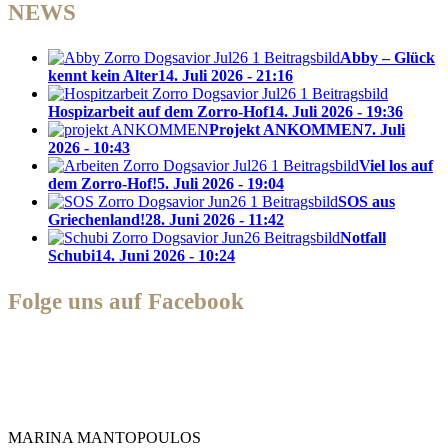
NEWS
Abby – Glück
kennt kein Alter
14. Juli 2026 - 21:16
Hospizarbeit auf dem Zorro-Hof
14. Juli 2026 - 19:36
Projekt ANKOMMEN
7. Juli
2026 - 10:43
Viel los auf
dem Zorro-Hof!
5. Juli 2026 - 19:04
SOS aus
Griechenland!
28. Juni 2026 - 11:42
Notfall
Schubi
14. Juni 2026 - 10:24
Folge uns auf Facebook
Zorro Dogsavior e. V.
MARINA MANTOPOULOS