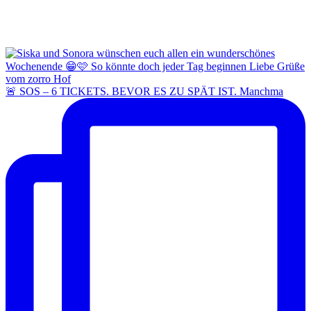
🚨 SOS – 6 TICKETS. BEVOR ES ZU SPÄT IST. Manchma