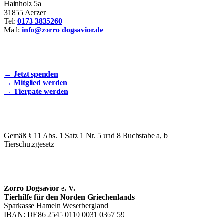
Hainholz 5a
31855 Aerzen
Tel:
0173 3835260
Mail:
info@zorro-dogsavior.de
SEIEN SIE AKTIV DABEI!
→ Jetzt spenden
→ Mitglied werden
→ Tierpate werden
WIR SIND EIN TIERSCHUTZVEREIN
Gemäß § 11 Abs. 1 Satz 1 Nr. 5 und 8 Buchstabe a, b
Tierschutzgesetz
SPENDENKONTO
Zorro Dogsavior e. V.
Tierhilfe für den Norden Griechenlands
Sparkasse Hameln Weserbergland
IBAN: DE86 2545 0110 0031 0367 59