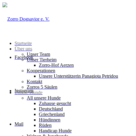
Startseite
Über uns
Unser Team
Facebook
Unser Tierheim
Zorro-Hof Aerzen
Kooperationen
Unsere Unterstützerin Panagiota Petridou
Kontakt
Zorros 5 Säulen
Instagram
Unsere Hunde
All unsere Hunde
Zuhause gesucht
Deutschland
Griechenland
Hündinnen
Mail
Rüden
Handicap Hunde