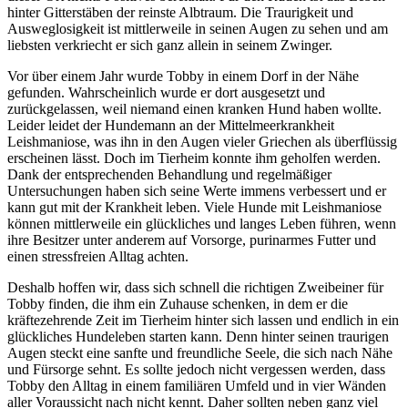
hinter Gitterstäben der reinste Albtraum. Die Traurigkeit und
Ausweglosigkeit ist mittlerweile in seinen Augen zu sehen und am
liebsten verkriecht er sich ganz allein in seinem Zwinger.
Vor über einem Jahr wurde Tobby in einem Dorf in der Nähe
gefunden. Wahrscheinlich wurde er dort ausgesetzt und
zurückgelassen, weil niemand einen kranken Hund haben wollte.
Leider leidet der Hundemann an der Mittelmeerkrankheit
Leishmaniose, was ihn in den Augen vieler Griechen als überflüssig
erscheinen lässt. Doch im Tierheim konnte ihm geholfen werden.
Dank der entsprechenden Behandlung und regelmäßiger
Untersuchungen haben sich seine Werte immens verbessert und er
kann gut mit der Krankheit leben. Viele Hunde mit Leishmaniose
können mittlerweile ein glückliches und langes Leben führen, wenn
ihre Besitzer unter anderem auf Vorsorge, purinarmes Futter und
einen stressfreien Alltag achten.
Deshalb hoffen wir, dass sich schnell die richtigen Zweibeiner für
Tobby finden, die ihm ein Zuhause schenken, in dem er die
kräftezehrende Zeit im Tierheim hinter sich lassen und endlich in ein
glückliches Hundeleben starten kann. Denn hinter seinen traurigen
Augen steckt eine sanfte und freundliche Seele, die sich nach Nähe
und Fürsorge sehnt. Es sollte jedoch nicht vergessen werden, dass
Tobby den Alltag in einem familiären Umfeld und in vier Wänden
aller Voraussicht nach nicht kennt. Daher sollten neben ganz viel