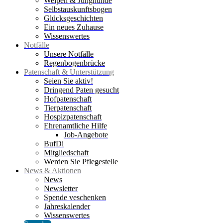
Welpen & Junghunde
Selbstauskunftsbogen
Glücksgeschichten
Ein neues Zuhause
Wissenswertes
Notfälle
Unsere Notfälle
Regenbogenbrücke
Patenschaft & Unterstützung
Seien Sie aktiv!
Dringend Paten gesucht
Hofpatenschaft
Tierpatenschaft
Hospizpatenschaft
Ehrenamtliche Hilfe
Job-Angebote
BufDi
Mitgliedschaft
Werden Sie Pflegestelle
News & Aktionen
News
Newsletter
Spende veschenken
Jahreskalender
Wissenswertes