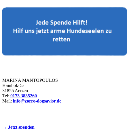
Zorro Dogsavior e. V.
MARINA MANTOPOULOS
Hainholz 5a
31855 Aerzen
Tel:
0173 3835260
Mail:
info@zorro-dogsavior.de
SEIEN SIE AKTIV DABEI!
→ Jetzt spenden