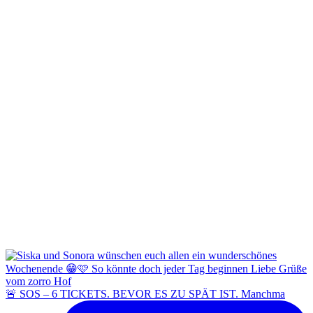
🚨 SOS – 6 TICKETS. BEVOR ES ZU SPÄT IST. Manchma