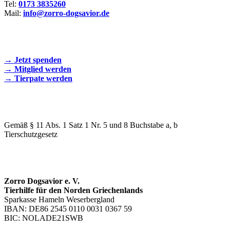
Tel:
0173 3835260
Mail:
info@zorro-dogsavior.de
SEIEN SIE AKTIV DABEI!
→ Jetzt spenden
→ Mitglied werden
→ Tierpate werden
WIR SIND EIN TIERSCHUTZVEREIN
Gemäß § 11 Abs. 1 Satz 1 Nr. 5 und 8 Buchstabe a, b
Tierschutzgesetz
SPENDENKONTO
Zorro Dogsavior e. V.
Tierhilfe für den Norden Griechenlands
Sparkasse Hameln Weserbergland
IBAN: DE86 2545 0110 0031 0367 59
BIC: NOLADE21SWB