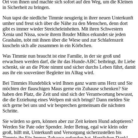
Ort von ihnen und machte sich sofort auf den Weg, um die Kleinen
in Sicherheit zu bringen.
Nun tapst die niedliche Timmie neugierig in ihrer neuen Unterkunft
umher und freut sich über die Nähe zu den Menschen, denn dort
gibt es immer wieder Streicheleinheiten. Mit ihren Schwestern
Xenia und Nissa, sowie ihrem Bruder Miltos erkundet sie jeden
Grashalm, tobt mit ihnen über die Wiese und zur Schlafenszeit
kuscheln sich alle zusammen in ein Körbchen.
Was Timmie nun braucht ist eine Familie, in der sie groß und
erwachsen werden darf, die ihr das Hunde-ABC beibringt, ihr Liebe
schenkt, sie an die Pfote nimmt und sicher durchs Leben führt, damit
aus ihr ein souveräner Begleiter im Alltag wird.
Bei Timmies Hundeblick wird Ihnen ganz warm ums Herz und Sie
möchten der flauschigen Maus gerne ein Zuhause schenken? Sie
haben den Platz, die Zeit und sind sich der Verantwortung bewusst,
die die Erziehung eines Welpen mit sich bringt? Dann melden Sie
sich gerne bei uns und wir besprechen gemeinsam die nächsten
Schritte.
Sie würden so gern, können aber zur Zeit keinen Hund adoptieren?
Werden Sie Pate oder Spender. Jeder Betrag, egal wie klein oder
groß, hilft mit, Unterkunft und Versorgung sicherzustellen bis
Timmie ihr Für-Immer-Zuhause gefunden hat. Herzlichen Dank!