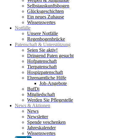
Welpen & Junghunde
Selbstauskunftsbogen
Glücksgeschichten
Ein neues Zuhause
Wissenswertes
Notfälle
Unsere Notfälle
Regenbogenbrücke
Patenschaft & Unterstützung
Seien Sie aktiv!
Dringend Paten gesucht
Hofpatenschaft
Tierpatenschaft
Hospizpatenschaft
Ehrenamtliche Hilfe
Job-Angebote
BufDi
Mitgliedschaft
Werden Sie Pflegestelle
News & Aktionen
News
Newsletter
Spende veschenken
Jahreskalender
Wissenswertes