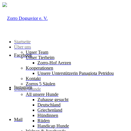
Startseite
Über uns
Unser Team
Facebook
Unser Tierheim
Zorro-Hof Aerzen
Kooperationen
Unsere Unterstützerin Panagiota Petridou
Kontakt
Zorros 5 Säulen
Instagram
Unsere Hunde
All unsere Hunde
Zuhause gesucht
Deutschland
Griechenland
Hündinnen
Mail
Rüden
Handicap Hunde