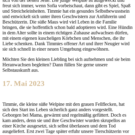
sich von der besten Seite. Die junge Welpine ist aufgeweckt und
freut sich immer, wenn Sofia vorbeischaut, dann gibt es Spiel, Spaß
und Streicheleinheiten. Timmie hat ein gesundes Selbstbewusstsein
und entwickelt sich unter ihren Geschwistern zur Anführerin und
Beschützerin. Die süße Maus wird viel Leben in die Familie
bringen, die sie hoffentlich schon bald adoptieren wird. Eine Hündin
in dem Alter sollte in einem richtigen Zuhause aufwachsen dürfen,
mit einem eigenen kuscheligen Körbchen und Menschen, die ihr
Liebe schenken. Dank Timmies offener Art und ihrer Neugier wird
sie sich schnell in einer neuen Umgebung eingewöhnen.
Möchten Sie den kleinen Liebling bei sich aufnehmen und sie beim
Heranwachsen begleiten? Dann füllen Sie gerne unsere
Selbstauskunft aus.
17. Mai 2023
Timmie, die kleine süße Welpine mit den grauen Fellflecken, hat
sich den Start ins Leben sicherlich ganz anders vorgestellt.
Geborgen bei Mama, gewärmt und regelmäßig gefüttert. Doch es
kam anders, denn sie und ihre Geschwister wurden skrupellos an
einer Kirche ausgesetzt, sich selbst überlassen und dem Tod
ausgeliefert. Erst zwei Tage später erfuhr unsere Tierschützerin vor