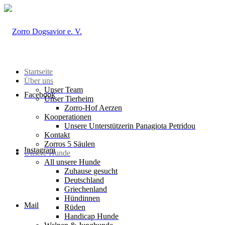
Startseite
Über uns
Unser Team
Facebook
Unser Tierheim
Zorro-Hof Aerzen
Kooperationen
Unsere Unterstützerin Panagiota Petridou
Kontakt
Zorros 5 Säulen
Instagram
Unsere Hunde
All unsere Hunde
Zuhause gesucht
Deutschland
Griechenland
Hündinnen
Mail
Rüden
Handicap Hunde