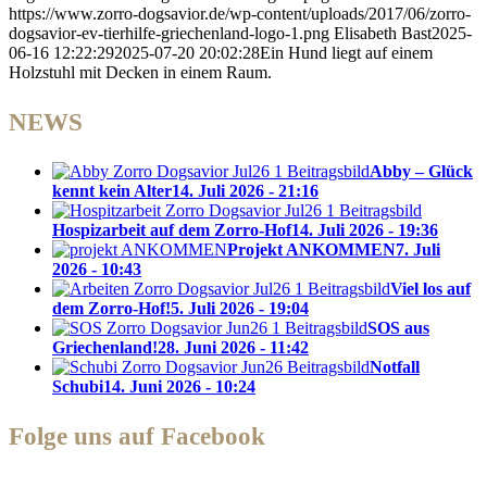
https://www.zorro-dogsavior.de/wp-content/uploads/2017/06/zorro-
dogsavior-ev-tierhilfe-griechenland-logo-1.png
Elisabeth Bast
2025-
06-16 12:22:29
2025-07-20 20:02:28
Ein Hund liegt auf einem
Holzstuhl mit Decken in einem Raum.
NEWS
Abby – Glück
kennt kein Alter
14. Juli 2026 - 21:16
Hospizarbeit auf dem Zorro-Hof
14. Juli 2026 - 19:36
Projekt ANKOMMEN
7. Juli
2026 - 10:43
Viel los auf
dem Zorro-Hof!
5. Juli 2026 - 19:04
SOS aus
Griechenland!
28. Juni 2026 - 11:42
Notfall
Schubi
14. Juni 2026 - 10:24
Folge uns auf Facebook