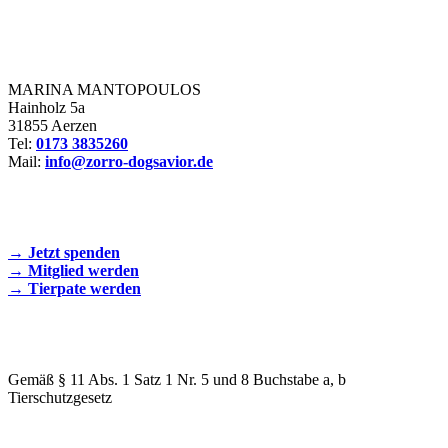
Zorro Dogsavior e. V.
MARINA MANTOPOULOS
Hainholz 5a
31855 Aerzen
Tel:
0173 3835260
Mail:
info@zorro-dogsavior.de
SEIEN SIE AKTIV DABEI!
→ Jetzt spenden
→ Mitglied werden
→ Tierpate werden
WIR SIND EIN TIERSCHUTZVEREIN
Gemäß § 11 Abs. 1 Satz 1 Nr. 5 und 8 Buchstabe a, b
Tierschutzgesetz
SPENDENKONTO