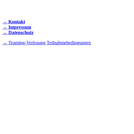
KONTAKT AUFNEHMEN
→ Kontakt
→ Impressum
→ Datenschutz
→ Teaming-Verlosung Teilnahmebedingungen
INSTAGRAM