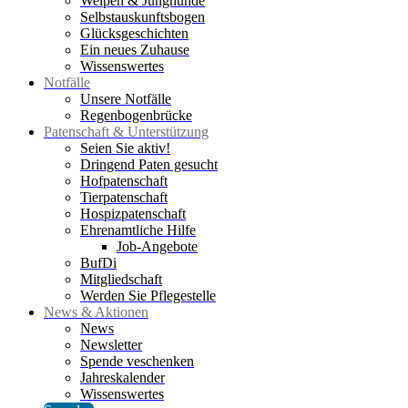
Welpen & Junghunde
Selbstauskunftsbogen
Glücksgeschichten
Ein neues Zuhause
Wissenswertes
Notfälle
Unsere Notfälle
Regenbogenbrücke
Patenschaft & Unterstützung
Seien Sie aktiv!
Dringend Paten gesucht
Hofpatenschaft
Tierpatenschaft
Hospizpatenschaft
Ehrenamtliche Hilfe
Job-Angebote
BufDi
Mitgliedschaft
Werden Sie Pflegestelle
News & Aktionen
News
Newsletter
Spende veschenken
Jahreskalender
Wissenswertes