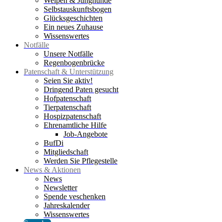
Welpen & Junghunde
Selbstauskunftsbogen
Glücksgeschichten
Ein neues Zuhause
Wissenswertes
Notfälle
Unsere Notfälle
Regenbogenbrücke
Patenschaft & Unterstützung
Seien Sie aktiv!
Dringend Paten gesucht
Hofpatenschaft
Tierpatenschaft
Hospizpatenschaft
Ehrenamtliche Hilfe
Job-Angebote
BufDi
Mitgliedschaft
Werden Sie Pflegestelle
News & Aktionen
News
Newsletter
Spende veschenken
Jahreskalender
Wissenswertes