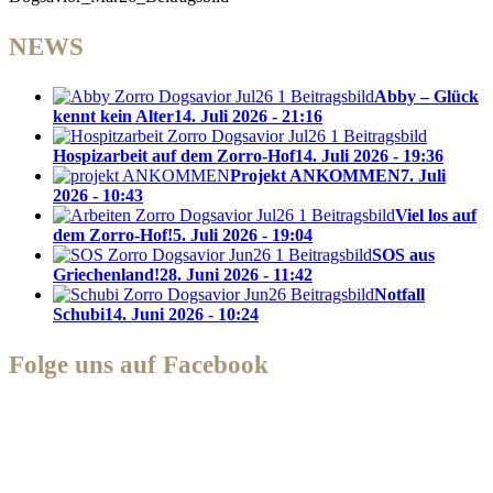
NEWS
Abby – Glück
kennt kein Alter
14. Juli 2026 - 21:16
Hospizarbeit auf dem Zorro-Hof
14. Juli 2026 - 19:36
Projekt ANKOMMEN
7. Juli
2026 - 10:43
Viel los auf
dem Zorro-Hof!
5. Juli 2026 - 19:04
SOS aus
Griechenland!
28. Juni 2026 - 11:42
Notfall
Schubi
14. Juni 2026 - 10:24
Folge uns auf Facebook
Zorro Dogsavior e. V.