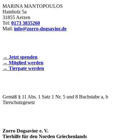
MARINA MANTOPOULOS
Hainholz 5a
31855 Aerzen
Tel:
0173 3835260
Mail:
info@zorro-dogsavior.de
SEIEN SIE AKTIV DABEI!
→ Jetzt spenden
→ Mitglied werden
→ Tierpate werden
WIR SIND EIN TIERSCHUTZVEREIN
Gemäß § 11 Abs. 1 Satz 1 Nr. 5 und 8 Buchstabe a, b
Tierschutzgesetz
SPENDENKONTO
Zorro Dogsavior e. V.
Tierhilfe für den Norden Griechenlands