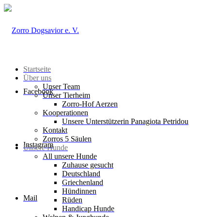
Startseite
Über uns
Unser Team
Facebook
Unser Tierheim
Zorro-Hof Aerzen
Kooperationen
Unsere Unterstützerin Panagiota Petridou
Kontakt
Zorros 5 Säulen
Instagram
Unsere Hunde
All unsere Hunde
Zuhause gesucht
Deutschland
Griechenland
Hündinnen
Mail
Rüden
Handicap Hunde