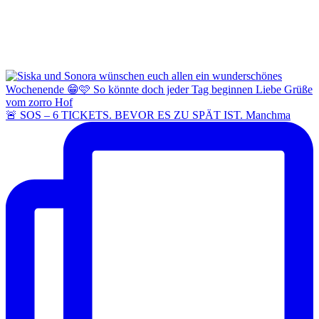
🚨 SOS – 6 TICKETS. BEVOR ES ZU SPÄT IST. Manchma