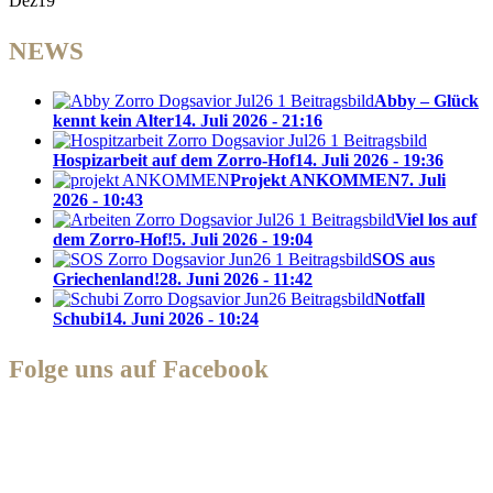
Dez19
NEWS
Abby – Glück
kennt kein Alter
14. Juli 2026 - 21:16
Hospizarbeit auf dem Zorro-Hof
14. Juli 2026 - 19:36
Projekt ANKOMMEN
7. Juli
2026 - 10:43
Viel los auf
dem Zorro-Hof!
5. Juli 2026 - 19:04
SOS aus
Griechenland!
28. Juni 2026 - 11:42
Notfall
Schubi
14. Juni 2026 - 10:24
Folge uns auf Facebook
Zorro Dogsavior e. V.