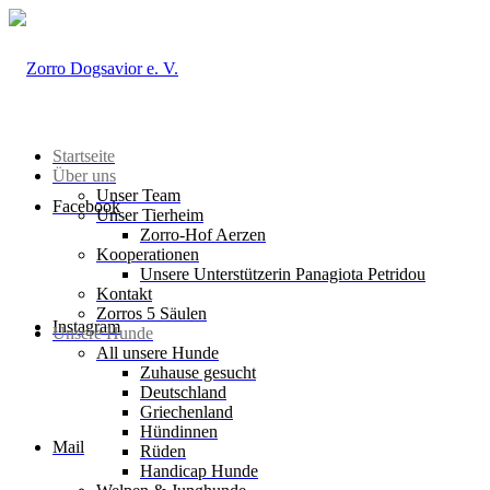
Startseite
Über uns
Unser Team
Facebook
Unser Tierheim
Zorro-Hof Aerzen
Kooperationen
Unsere Unterstützerin Panagiota Petridou
Kontakt
Zorros 5 Säulen
Instagram
Unsere Hunde
All unsere Hunde
Zuhause gesucht
Deutschland
Griechenland
Hündinnen
Mail
Rüden
Handicap Hunde