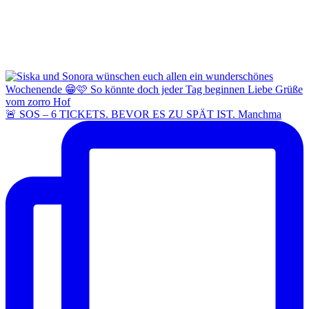
🚨 SOS – 6 TICKETS. BEVOR ES ZU SPÄT IST. Manchma