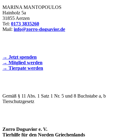
MARINA MANTOPOULOS
Hainholz 5a
31855 Aerzen
Tel:
0173 3835260
Mail:
info@zorro-dogsavior.de
SEIEN SIE AKTIV DABEI!
→ Jetzt spenden
→ Mitglied werden
→ Tierpate werden
WIR SIND EIN TIERSCHUTZVEREIN
Gemäß § 11 Abs. 1 Satz 1 Nr. 5 und 8 Buchstabe a, b
Tierschutzgesetz
SPENDENKONTO
Zorro Dogsavior e. V.
Tierhilfe für den Norden Griechenlands