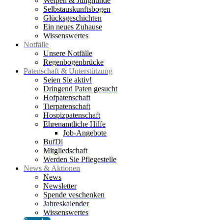
Welpen & Junghunde
Selbstauskunftsbogen
Glücksgeschichten
Ein neues Zuhause
Wissenswertes
Notfälle
Unsere Notfälle
Regenbogenbrücke
Patenschaft & Unterstützung
Seien Sie aktiv!
Dringend Paten gesucht
Hofpatenschaft
Tierpatenschaft
Hospizpatenschaft
Ehrenamtliche Hilfe
Job-Angebote
BufDi
Mitgliedschaft
Werden Sie Pflegestelle
News & Aktionen
News
Newsletter
Spende veschenken
Jahreskalender
Wissenswertes