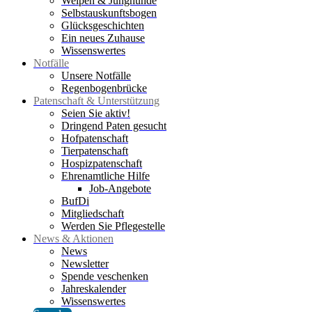
Welpen & Junghunde
Selbstauskunftsbogen
Glücksgeschichten
Ein neues Zuhause
Wissenswertes
Notfälle
Unsere Notfälle
Regenbogenbrücke
Patenschaft & Unterstützung
Seien Sie aktiv!
Dringend Paten gesucht
Hofpatenschaft
Tierpatenschaft
Hospizpatenschaft
Ehrenamtliche Hilfe
Job-Angebote
BufDi
Mitgliedschaft
Werden Sie Pflegestelle
News & Aktionen
News
Newsletter
Spende veschenken
Jahreskalender
Wissenswertes