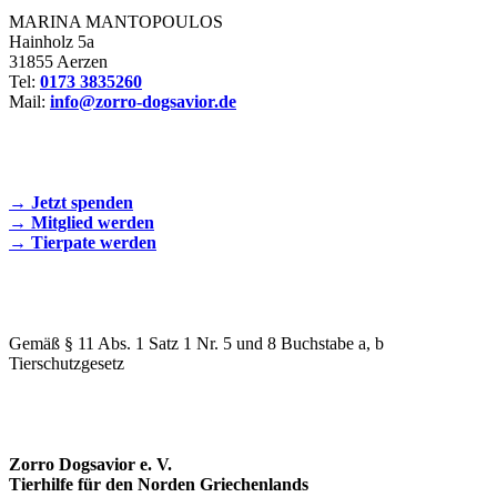
MARINA MANTOPOULOS
Hainholz 5a
31855 Aerzen
Tel:
0173 3835260
Mail:
info@zorro-dogsavior.de
SEIEN SIE AKTIV DABEI!
→ Jetzt spenden
→ Mitglied werden
→ Tierpate werden
WIR SIND EIN TIERSCHUTZVEREIN
Gemäß § 11 Abs. 1 Satz 1 Nr. 5 und 8 Buchstabe a, b
Tierschutzgesetz
SPENDENKONTO
Zorro Dogsavior e. V.
Tierhilfe für den Norden Griechenlands