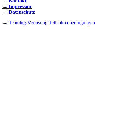
→ Kontakt
→ Impressum
→ Datenschutz
→ Teaming-Verlosung Teilnahmebedingungen
INSTAGRAM