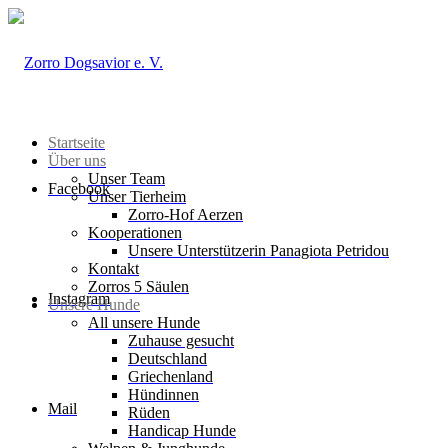
Startseite
Über uns
Unser Team
Facebook
Unser Tierheim
Zorro-Hof Aerzen
Kooperationen
Unsere Unterstützerin Panagiota Petridou
Kontakt
Zorros 5 Säulen
Instagram
Unsere Hunde
All unsere Hunde
Zuhause gesucht
Deutschland
Griechenland
Hündinnen
Mail
Rüden
Handicap Hunde