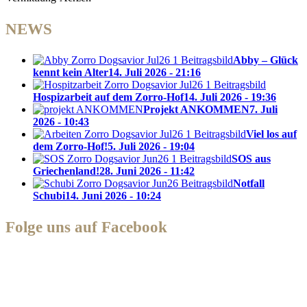
NEWS
Abby – Glück
kennt kein Alter
14. Juli 2026 - 21:16
Hospizarbeit auf dem Zorro-Hof
14. Juli 2026 - 19:36
Projekt ANKOMMEN
7. Juli
2026 - 10:43
Viel los auf
dem Zorro-Hof!
5. Juli 2026 - 19:04
SOS aus
Griechenland!
28. Juni 2026 - 11:42
Notfall
Schubi
14. Juni 2026 - 10:24
Folge uns auf Facebook
Zorro Dogsavior e. V.