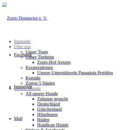
Startseite
Über uns
Unser Team
Facebook
Unser Tierheim
Zorro-Hof Aerzen
Kooperationen
Unsere Unterstützerin Panagiota Petridou
Kontakt
Zorros 5 Säulen
Instagram
Unsere Hunde
All unsere Hunde
Zuhause gesucht
Deutschland
Griechenland
Hündinnen
Mail
Rüden
Handicap Hunde