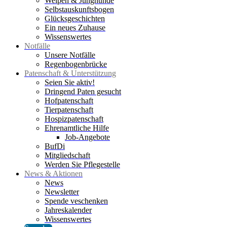
Welpen & Junghunde
Selbstauskunftsbogen
Glücksgeschichten
Ein neues Zuhause
Wissenswertes
Notfälle
Unsere Notfälle
Regenbogenbrücke
Patenschaft & Unterstützung
Seien Sie aktiv!
Dringend Paten gesucht
Hofpatenschaft
Tierpatenschaft
Hospizpatenschaft
Ehrenamtliche Hilfe
Job-Angebote
BufDi
Mitgliedschaft
Werden Sie Pflegestelle
News & Aktionen
News
Newsletter
Spende veschenken
Jahreskalender
Wissenswertes