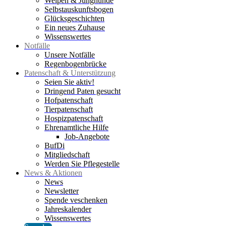
Welpen & Junghunde
Selbstauskunftsbogen
Glücksgeschichten
Ein neues Zuhause
Wissenswertes
Notfälle
Unsere Notfälle
Regenbogenbrücke
Patenschaft & Unterstützung
Seien Sie aktiv!
Dringend Paten gesucht
Hofpatenschaft
Tierpatenschaft
Hospizpatenschaft
Ehrenamtliche Hilfe
Job-Angebote
BufDi
Mitgliedschaft
Werden Sie Pflegestelle
News & Aktionen
News
Newsletter
Spende veschenken
Jahreskalender
Wissenswertes