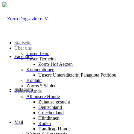
Startseite
Über uns
Unser Team
Facebook
Unser Tierheim
Zorro-Hof Aerzen
Kooperationen
Unsere Unterstützerin Panagiota Petridou
Kontakt
Zorros 5 Säulen
Instagram
Unsere Hunde
All unsere Hunde
Zuhause gesucht
Deutschland
Griechenland
Hündinnen
Mail
Rüden
Handicap Hunde