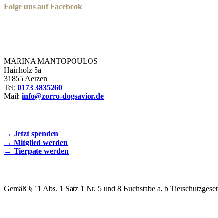
Folge uns auf Facebook
Zorro Dogsavior e. V.
MARINA MANTOPOULOS
Hainholz 5a
31855 Aerzen
Tel:
0173 3835260
Mail:
info@zorro-dogsavior.de
SEIEN SIE AKTIV DABEI!
→ Jetzt spenden
→ Mitglied werden
→ Tierpate werden
WIR SIND EIN TIERSCHUTZVEREIN
Gemäß § 11 Abs. 1 Satz 1 Nr. 5 und 8 Buchstabe a, b Tierschutzgeset
SPENDENKONTO