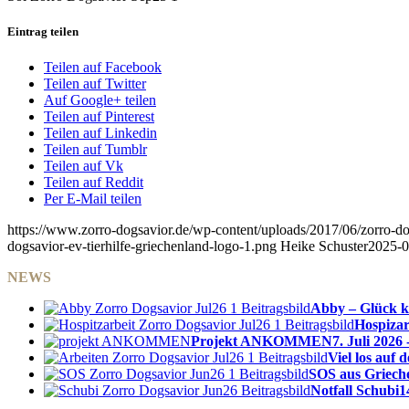
Eintrag teilen
Teilen auf Facebook
Teilen auf Twitter
Auf Google+ teilen
Teilen auf Pinterest
Teilen auf Linkedin
Teilen auf Tumblr
Teilen auf Vk
Teilen auf Reddit
Per E-Mail teilen
https://www.zorro-dogsavior.de/wp-content/uploads/2017/06/zorro-dog
dogsavior-ev-tierhilfe-griechenland-logo-1.png
Heike Schuster
2025-0
NEWS
Abby – Glück k
Hospizar
Projekt ANKOMMEN
7. Juli 2026 
Viel los auf
SOS aus Griech
Notfall Schubi
1