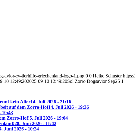
savior-ev-tierhilfe-griechenland-logo-1.png
0
0
Heike Schuster
https:
9-10 12:49:20
2025-09-10 12:49:20
Sol Zorro Dogsavior Sep25 1
ennt kein Alter
14. Juli 2026 - 21:16
beit auf dem Zorro-Hof
14. Juli 2026 - 19:36
- 10:43
 dem Zorro-Hof!
5. Juli 2026 - 19:04
enland!
28. Juni 2026 - 11:42
4. Juni 2026 - 10:24