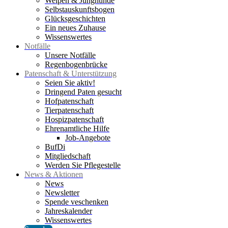
Welpen & Junghunde
Selbstauskunftsbogen
Glücksgeschichten
Ein neues Zuhause
Wissenswertes
Notfälle
Unsere Notfälle
Regenbogenbrücke
Patenschaft & Unterstützung
Seien Sie aktiv!
Dringend Paten gesucht
Hofpatenschaft
Tierpatenschaft
Hospizpatenschaft
Ehrenamtliche Hilfe
Job-Angebote
BufDi
Mitgliedschaft
Werden Sie Pflegestelle
News & Aktionen
News
Newsletter
Spende veschenken
Jahreskalender
Wissenswertes