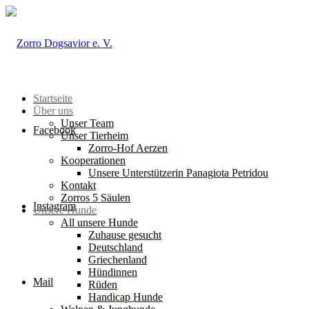
Startseite
Über uns
Unser Team
Facebook
Unser Tierheim
Zorro-Hof Aerzen
Kooperationen
Unsere Unterstützerin Panagiota Petridou
Kontakt
Zorros 5 Säulen
Instagram
Unsere Hunde
All unsere Hunde
Zuhause gesucht
Deutschland
Griechenland
Hündinnen
Mail
Rüden
Handicap Hunde