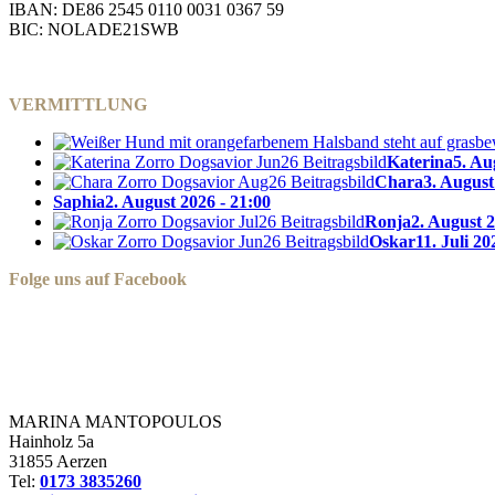
IBAN: DE86 2545 0110 0031 0367 59
BIC: NOLADE21SWB
VERMITTLUNG
Katerina
5. Au
Chara
3. August
Saphia
2. August 2026 - 21:00
Ronja
2. August 2
Oskar
11. Juli 20
Folge uns auf Facebook
Zorro Dogsavior e. V.
MARINA MANTOPOULOS
Hainholz 5a
31855 Aerzen
Tel:
0173 3835260