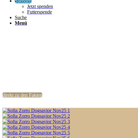
Spenden
Jetzt spenden
Futterspende
Suche
Menü
direkt zu den Fakten