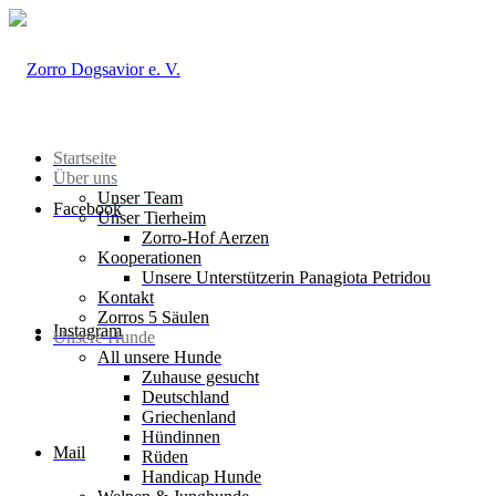
Startseite
Über uns
Unser Team
Facebook
Unser Tierheim
Zorro-Hof Aerzen
Kooperationen
Unsere Unterstützerin Panagiota Petridou
Kontakt
Zorros 5 Säulen
Instagram
Unsere Hunde
All unsere Hunde
Zuhause gesucht
Deutschland
Griechenland
Hündinnen
Mail
Rüden
Handicap Hunde