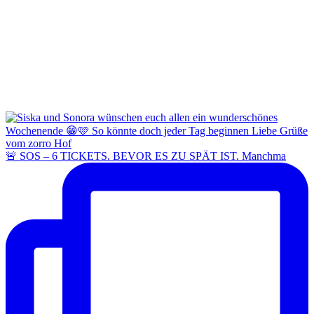
🚨 SOS – 6 TICKETS. BEVOR ES ZU SPÄT IST. Manchma