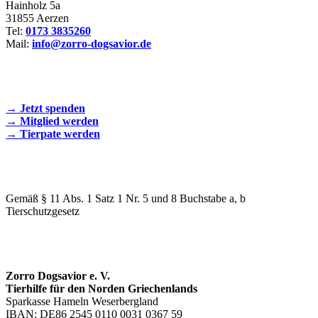
Hainholz 5a
31855 Aerzen
Tel:
0173 3835260
Mail:
info@zorro-dogsavior.de
SEIEN SIE AKTIV DABEI!
→ Jetzt spenden
→ Mitglied werden
→ Tierpate werden
WIR SIND EIN TIERSCHUTZVEREIN
Gemäß § 11 Abs. 1 Satz 1 Nr. 5 und 8 Buchstabe a, b
Tierschutzgesetz
SPENDENKONTO
Zorro Dogsavior e. V.
Tierhilfe für den Norden Griechenlands
Sparkasse Hameln Weserbergland
IBAN: DE86 2545 0110 0031 0367 59