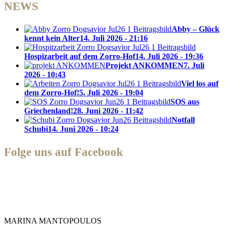
NEWS
Abby – Glück
kennt kein Alter
14. Juli 2026 - 21:16
Hospizarbeit auf dem Zorro-Hof
14. Juli 2026 - 19:36
Projekt ANKOMMEN
7. Juli
2026 - 10:43
Viel los auf
dem Zorro-Hof!
5. Juli 2026 - 19:04
SOS aus
Griechenland!
28. Juni 2026 - 11:42
Notfall
Schubi
14. Juni 2026 - 10:24
Folge uns auf Facebook
Zorro Dogsavior e. V.
MARINA MANTOPOULOS