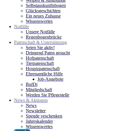
Welpen & Junghunde
Selbstauskunftsbogen
Glücksgeschichten
Ein neues Zuhause
Wissenswertes
Notfälle
Unsere Notfälle
Regenbogenbrücke
Patenschaft & Unterstützung
Seien Sie aktiv!
Dringend Paten gesucht
Hofpatenschaft
Tierpatenschaft
Hospizpatenschaft
Ehrenamtliche Hilfe
Job-Angebote
BufDi
Mitgliedschaft
Werden Sie Pflegestelle
News & Aktionen
News
Newsletter
Spende veschenken
Jahreskalender
Wissenswertes