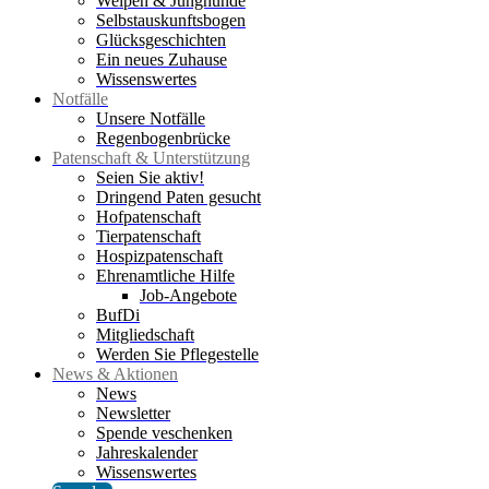
Welpen & Junghunde
Selbstauskunftsbogen
Glücksgeschichten
Ein neues Zuhause
Wissenswertes
Notfälle
Unsere Notfälle
Regenbogenbrücke
Patenschaft & Unterstützung
Seien Sie aktiv!
Dringend Paten gesucht
Hofpatenschaft
Tierpatenschaft
Hospizpatenschaft
Ehrenamtliche Hilfe
Job-Angebote
BufDi
Mitgliedschaft
Werden Sie Pflegestelle
News & Aktionen
News
Newsletter
Spende veschenken
Jahreskalender
Wissenswertes