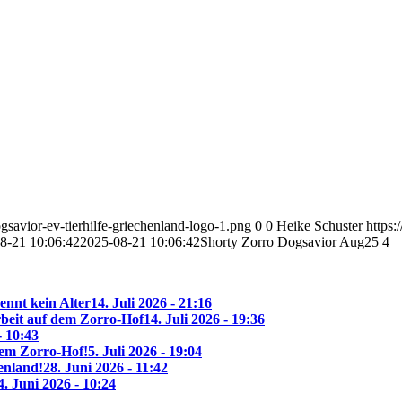
savior-ev-tierhilfe-griechenland-logo-1.png
0
0
Heike Schuster
https:
8-21 10:06:42
2025-08-21 10:06:42
Shorty Zorro Dogsavior Aug25 4
ennt kein Alter
14. Juli 2026 - 21:16
beit auf dem Zorro-Hof
14. Juli 2026 - 19:36
- 10:43
 dem Zorro-Hof!
5. Juli 2026 - 19:04
enland!
28. Juni 2026 - 11:42
4. Juni 2026 - 10:24