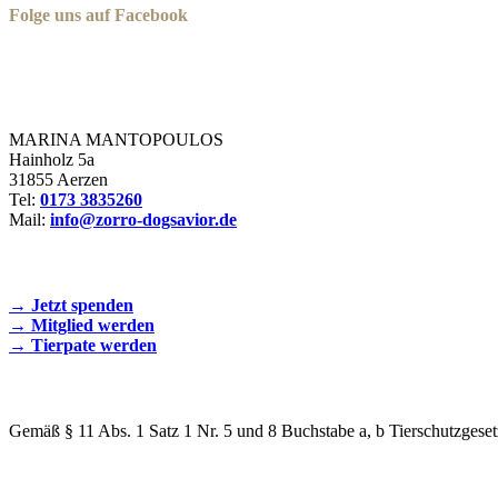
Folge uns auf Facebook
Zorro Dogsavior e. V.
MARINA MANTOPOULOS
Hainholz 5a
31855 Aerzen
Tel:
0173 3835260
Mail:
info@zorro-dogsavior.de
SEIEN SIE AKTIV DABEI!
→ Jetzt spenden
→ Mitglied werden
→ Tierpate werden
WIR SIND EIN TIERSCHUTZVEREIN
Gemäß § 11 Abs. 1 Satz 1 Nr. 5 und 8 Buchstabe a, b Tierschutzgeset
SPENDENKONTO