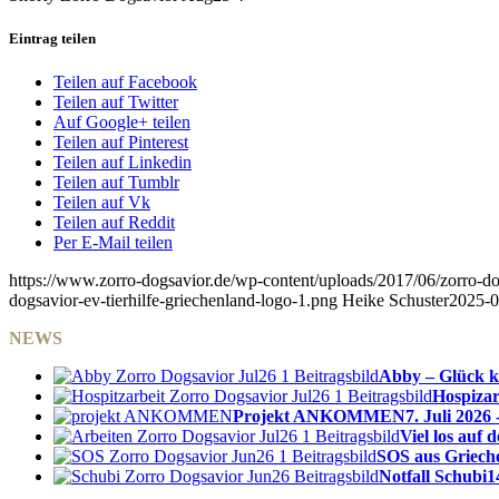
Eintrag teilen
Teilen auf Facebook
Teilen auf Twitter
Auf Google+ teilen
Teilen auf Pinterest
Teilen auf Linkedin
Teilen auf Tumblr
Teilen auf Vk
Teilen auf Reddit
Per E-Mail teilen
https://www.zorro-dogsavior.de/wp-content/uploads/2017/06/zorro-dog
dogsavior-ev-tierhilfe-griechenland-logo-1.png
Heike Schuster
2025-0
NEWS
Abby – Glück k
Hospizar
Projekt ANKOMMEN
7. Juli 2026 
Viel los auf
SOS aus Griech
Notfall Schubi
1