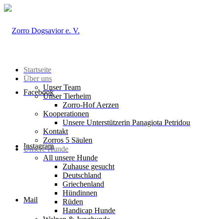
Startseite
Über uns
Unser Team
Facebook
Unser Tierheim
Zorro-Hof Aerzen
Kooperationen
Unsere Unterstützerin Panagiota Petridou
Kontakt
Zorros 5 Säulen
Instagram
Unsere Hunde
All unsere Hunde
Zuhause gesucht
Deutschland
Griechenland
Hündinnen
Mail
Rüden
Handicap Hunde