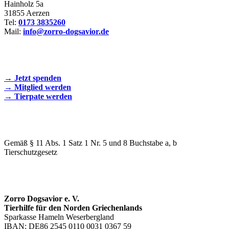
Hainholz 5a
31855 Aerzen
Tel:
0173 3835260
Mail:
info@zorro-dogsavior.de
SEIEN SIE AKTIV DABEI!
→ Jetzt spenden
→ Mitglied werden
→ Tierpate werden
WIR SIND EIN TIERSCHUTZVEREIN
Gemäß § 11 Abs. 1 Satz 1 Nr. 5 und 8 Buchstabe a, b
Tierschutzgesetz
SPENDENKONTO
Zorro Dogsavior e. V.
Tierhilfe für den Norden Griechenlands
Sparkasse Hameln Weserbergland
IBAN: DE86 2545 0110 0031 0367 59