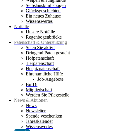
Welpen & Junghunde
Selbstauskunftsbogen
Glücksgeschichten
Ein neues Zuhause
Wissenswertes
Notfälle
Unsere Notfälle
Regenbogenbrücke
Patenschaft & Unterstützung
Seien Sie aktiv!
Dringend Paten gesucht
Hofpatenschaft
Tierpatenschaft
Hospizpatenschaft
Ehrenamtliche Hilfe
Job-Angebote
BufDi
Mitgliedschaft
Werden Sie Pflegestelle
News & Aktionen
News
Newsletter
Spende veschenken
Jahreskalender
Wissenswertes