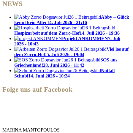
NEWS
Abby – Glück
kennt kein Alter
14. Juli 2026 - 21:16
Hospizarbeit auf dem Zorro-Hof
14. Juli 2026 - 19:36
Projekt ANKOMMEN
7. Juli
2026 - 10:43
Viel los auf
dem Zorro-Hof!
5. Juli 2026 - 19:04
SOS aus
Griechenland!
28. Juni 2026 - 11:42
Notfall
Schubi
14. Juni 2026 - 10:24
Folge uns auf Facebook
Zorro Dogsavior e. V.
MARINA MANTOPOULOS