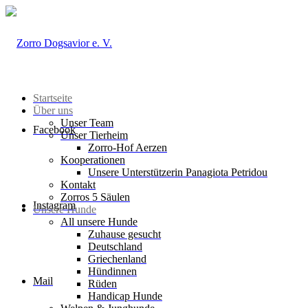
Startseite
Über uns
Unser Team
Facebook
Unser Tierheim
Zorro-Hof Aerzen
Kooperationen
Unsere Unterstützerin Panagiota Petridou
Kontakt
Zorros 5 Säulen
Instagram
Unsere Hunde
All unsere Hunde
Zuhause gesucht
Deutschland
Griechenland
Hündinnen
Mail
Rüden
Handicap Hunde