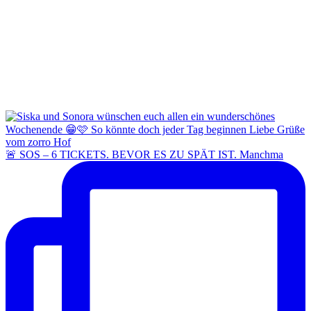
🚨 SOS – 6 TICKETS. BEVOR ES ZU SPÄT IST. Manchma