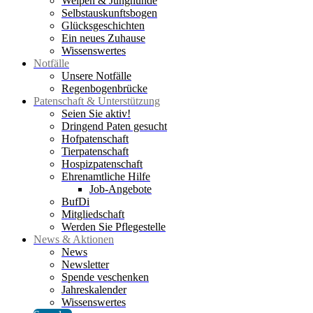
Welpen & Junghunde
Selbstauskunftsbogen
Glücksgeschichten
Ein neues Zuhause
Wissenswertes
Notfälle
Unsere Notfälle
Regenbogenbrücke
Patenschaft & Unterstützung
Seien Sie aktiv!
Dringend Paten gesucht
Hofpatenschaft
Tierpatenschaft
Hospizpatenschaft
Ehrenamtliche Hilfe
Job-Angebote
BufDi
Mitgliedschaft
Werden Sie Pflegestelle
News & Aktionen
News
Newsletter
Spende veschenken
Jahreskalender
Wissenswertes