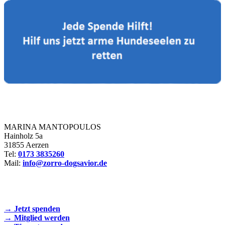
Zorro Dogsavior e. V.
MARINA MANTOPOULOS
Hainholz 5a
31855 Aerzen
Tel:
0173 3835260
Mail:
info@zorro-dogsavior.de
SEIEN SIE AKTIV DABEI!
→ Jetzt spenden
→ Mitglied werden