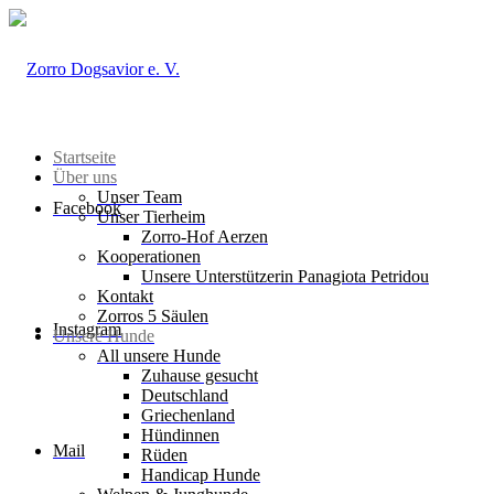
Startseite
Über uns
Unser Team
Facebook
Unser Tierheim
Zorro-Hof Aerzen
Kooperationen
Unsere Unterstützerin Panagiota Petridou
Kontakt
Zorros 5 Säulen
Instagram
Unsere Hunde
All unsere Hunde
Zuhause gesucht
Deutschland
Griechenland
Hündinnen
Mail
Rüden
Handicap Hunde