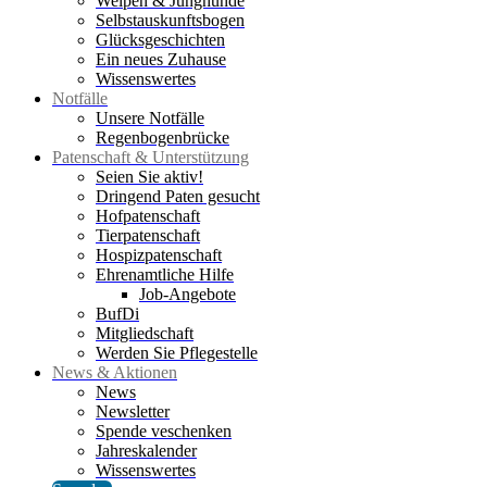
Welpen & Junghunde
Selbstauskunftsbogen
Glücksgeschichten
Ein neues Zuhause
Wissenswertes
Notfälle
Unsere Notfälle
Regenbogenbrücke
Patenschaft & Unterstützung
Seien Sie aktiv!
Dringend Paten gesucht
Hofpatenschaft
Tierpatenschaft
Hospizpatenschaft
Ehrenamtliche Hilfe
Job-Angebote
BufDi
Mitgliedschaft
Werden Sie Pflegestelle
News & Aktionen
News
Newsletter
Spende veschenken
Jahreskalender
Wissenswertes