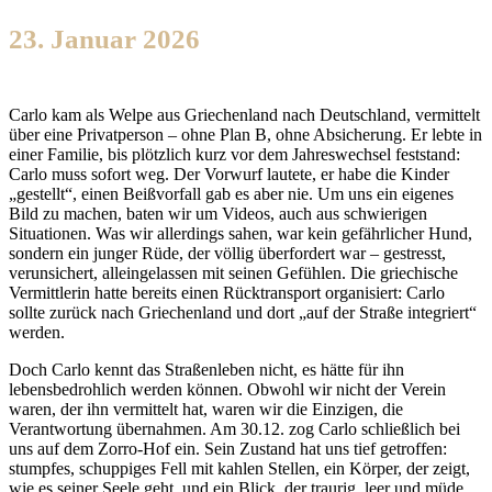
23. Januar 2026
Carlo kam als Welpe aus Griechenland nach Deutschland, vermittelt
über eine Privatperson – ohne Plan B, ohne Absicherung. Er lebte in
einer Familie, bis plötzlich kurz vor dem Jahreswechsel feststand:
Carlo muss sofort weg. Der Vorwurf lautete, er habe die Kinder
„gestellt“, einen Beißvorfall gab es aber nie. Um uns ein eigenes
Bild zu machen, baten wir um Videos, auch aus schwierigen
Situationen. Was wir allerdings sahen, war kein gefährlicher Hund,
sondern ein junger Rüde, der völlig überfordert war – gestresst,
verunsichert, alleingelassen mit seinen Gefühlen. Die griechische
Vermittlerin hatte bereits einen Rücktransport organisiert: Carlo
sollte zurück nach Griechenland und dort „auf der Straße integriert“
werden.
Doch Carlo kennt das Straßenleben nicht, es hätte für ihn
lebensbedrohlich werden können. Obwohl wir nicht der Verein
waren, der ihn vermittelt hat, waren wir die Einzigen, die
Verantwortung übernahmen. Am 30.12. zog Carlo schließlich bei
uns auf dem Zorro-Hof ein. Sein Zustand hat uns tief getroffen:
stumpfes, schuppiges Fell mit kahlen Stellen, ein Körper, der zeigt,
wie es seiner Seele geht, und ein Blick, der traurig, leer und müde