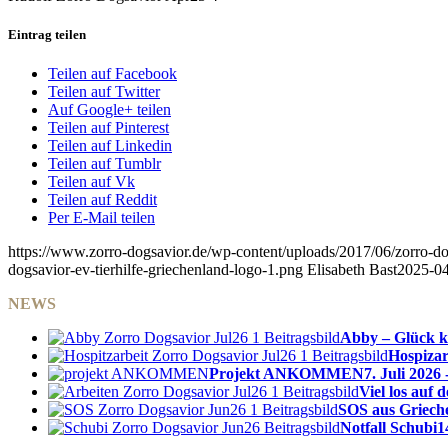
Eintrag teilen
Teilen auf Facebook
Teilen auf Twitter
Auf Google+ teilen
Teilen auf Pinterest
Teilen auf Linkedin
Teilen auf Tumblr
Teilen auf Vk
Teilen auf Reddit
Per E-Mail teilen
https://www.zorro-dogsavior.de/wp-content/uploads/2017/06/zorro-dog
dogsavior-ev-tierhilfe-griechenland-logo-1.png
Elisabeth Bast
2025-04
NEWS
Abby – Glück k
Hospizar
Projekt ANKOMMEN
7. Juli 2026 
Viel los auf
SOS aus Griech
Notfall Schubi
1