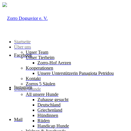
Startseite
Über uns
Unser Team
Facebook
Unser Tierheim
Zorro-Hof Aerzen
Kooperationen
Unsere Unterstützerin Panagiota Petridou
Kontakt
Zorros 5 Säulen
Instagram
Unsere Hunde
All unsere Hunde
Zuhause gesucht
Deutschland
Griechenland
Hündinnen
Mail
Rüden
Handicap Hunde