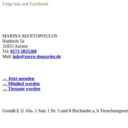
Folge uns auf Facebook
Zorro Dogsavior e. V.
MARINA MANTOPOULOS
Hainholz 5a
31855 Aerzen
Tel:
0173 3835260
Mail:
info@zorro-dogsavior.de
SEIEN SIE AKTIV DABEI!
→ Jetzt spenden
→ Mitglied werden
→ Tierpate werden
WIR SIND EIN TIERSCHUTZVEREIN
Gemäß § 11 Abs. 1 Satz 1 Nr. 5 und 8 Buchstabe a, b Tierschutzgeset
SPENDENKONTO