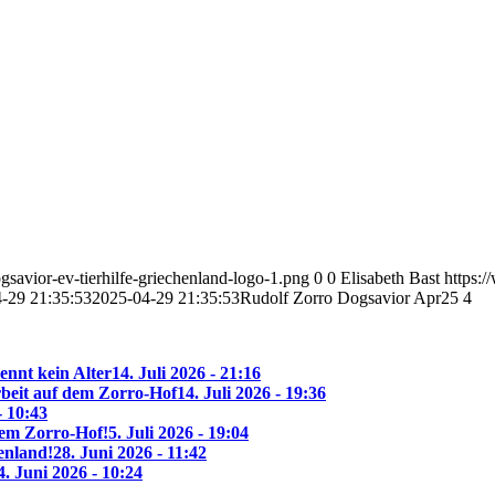
savior-ev-tierhilfe-griechenland-logo-1.png
0
0
Elisabeth Bast
https:
-29 21:35:53
2025-04-29 21:35:53
Rudolf Zorro Dogsavior Apr25 4
ennt kein Alter
14. Juli 2026 - 21:16
beit auf dem Zorro-Hof
14. Juli 2026 - 19:36
- 10:43
 dem Zorro-Hof!
5. Juli 2026 - 19:04
enland!
28. Juni 2026 - 11:42
4. Juni 2026 - 10:24