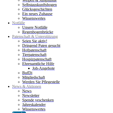
Welpen & Junghunde
Selbstauskunftsbogen
Glücksgeschichten
Ein neues Zuhause
Wissenswertes
Notfälle
Unsere Notfälle
Regenbogenbrücke
Patenschaft & Unterstützung
Seien Sie aktiv!
Dringend Paten gesucht
Hofpatenschaft
Tierpatenschaft
Hospizpatenschaft
Ehrenamtliche Hilfe
Job-Angebote
BufDi
Mitgliedschaft
Werden Sie Pflegestelle
News & Aktionen
News
Newsletter
Spende veschenken
Jahreskalender
Wissenswertes